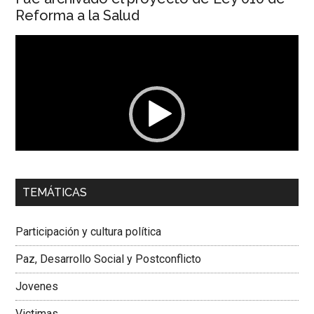
Reforma a la Salud
Reproductor
de
vídeo
00:00
01:04
TEMÁTICAS
Dra. Carolina Corcho Mejía,
Presidenta Corporación
Latinoamericana Sur, Vicepresidenta Federación Médica
Participación y cultura política
Colombiana
Paz, Desarrollo Social y Postconflicto
Jovenes
Victimas