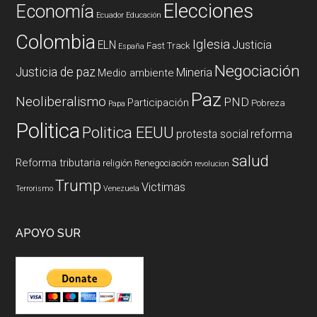
Elecciones
Economía
Ecuador
Educación
Colombia
Iglesia
ELN
Justicia
Fast Track
España
Negociación
Justicia de paz
Mineria
Medio ambiente
Paz
Neoliberalismo
PND
Participación
Pobreza
Papa
Politica
Politica EEUU
reforma
protesta social
salud
Reforma tributaria
religión
Renegociación
revolucion
Trump
Victimas
Terrorismo
Venezuela
APOYO SUR