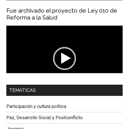
Fue archivado el proyecto de Ley 010 de
Reforma a la Salud
Reproductor
de
vídeo
00:00
01:04
TEMÁTICAS
Dra. Carolina Corcho Mejía,
Presidenta Corporación
Latinoamericana Sur, Vicepresidenta Federación Médica
Participación y cultura política
Colombiana
Paz, Desarrollo Social y Postconflicto
Jovenes