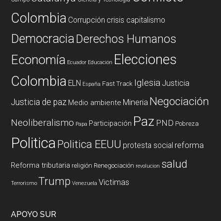
Colombia
Corrupción
crisis capitalismo
Democracia
Derechos Humanos
Elecciones
Economía
Ecuador
Educación
Colombia
Iglesia
ELN
Justicia
Fast Track
España
Negociación
Justicia de paz
Mineria
Medio ambiente
Paz
Neoliberalismo
PND
Participación
Pobreza
Papa
Politica
Politica EEUU
reforma
protesta social
salud
Reforma tributaria
religión
Renegociación
revolucion
Trump
Victimas
Terrorismo
Venezuela
APOYO SUR