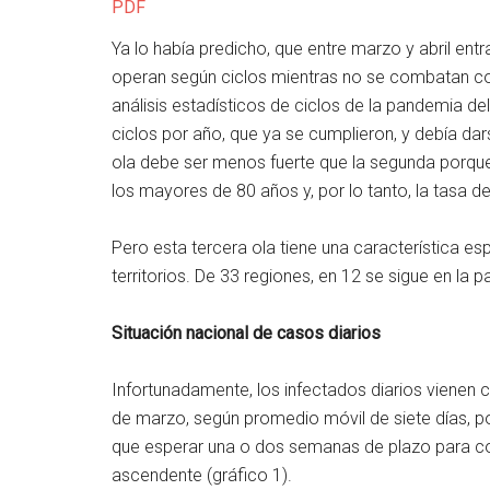
PDF
Ya lo había predicho, que entre marzo y abril ent
operan según ciclos mientras no se combatan con
análisis estadísticos de ciclos de la pandemia d
ciclos por año, que ya se cumplieron, y debía da
ola debe ser menos fuerte que la segunda porqu
los mayores de 80 años y, por lo tanto, la tasa de
Pero esta tercera ola tiene una característica es
territorios. De 33 regiones, en 12 se sigue en la
Situación nacional de casos diarios
Infortunadamente, los infectados diarios vienen 
de marzo, según promedio móvil de siete días, po
que esperar una o dos semanas de plazo para co
ascendente (gráfico 1).