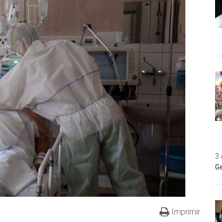
3 
Ge
Imprimir