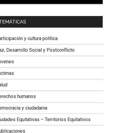
00:00
01:04
a. Carolina Corcho Mejía,
Presidenta Corporación
TEMÁTICAS
atinoamericana Sur, Vicepresidenta Federación
édica Colombiana
rticipación y cultura política
z, Desarrollo Social y Postconflicto
ovenes
ictimas
alud
erechos humanos
emocracia y ciudadania
udades Equitativas – Territorios Equitativos
ublicaciones