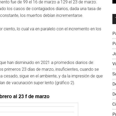
emento fue de 99 el 16 de marzo a 129 el 23 de marzo.
ado los casos de contagiados diarios, dada una tasa de
 constante, los muertos debían incrementarse.
Dr
L
 ciento, lo cual va en paralelo con el incremento en los
M
Pa
Pa
J
que han disminuido en 2021 a promedios diarios de:
V
os primeros 23 días de marzo, insuficientes, cuando se
S
ha cesado, sigue en el ambiente, y da la impresión de que
an de vacunación super lento (gráfico 2).
D
D
Ci
P