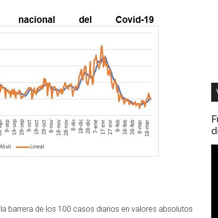
F
d
R
d
v
la barrera de los 100 casos diarios en valores absolutos