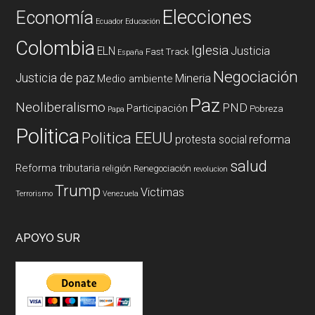
Elecciones
Economía
Ecuador
Educación
Colombia
Iglesia
ELN
Justicia
Fast Track
España
Negociación
Justicia de paz
Mineria
Medio ambiente
Paz
Neoliberalismo
PND
Participación
Pobreza
Papa
Politica
Politica EEUU
reforma
protesta social
salud
Reforma tributaria
religión
Renegociación
revolucion
Trump
Victimas
Terrorismo
Venezuela
APOYO SUR