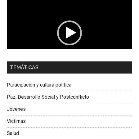
Reproductor
de
vídeo
00:00
01:04
TEMÁTICAS
Dra. Carolina Corcho Mejía,
Presidenta Corporación
Latinoamericana Sur, Vicepresidenta Federación Médica
Participación y cultura política
Colombiana
Paz, Desarrollo Social y Postconflicto
Jovenes
Victimas
Salud