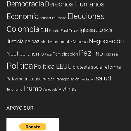
Democracia
Derechos Humanos
Elecciones
Economía
Ecuador
Educación
Colombia
Iglesia
ELN
Justicia
Fast Track
España
Negociación
Justicia de paz
Mineria
Medio ambiente
Paz
Neoliberalismo
PND
Participación
Pobreza
Papa
Politica
Politica EEUU
reforma
protesta social
salud
Reforma tributaria
religión
Renegociación
revolucion
Trump
Victimas
Terrorismo
Venezuela
APOYO SUR