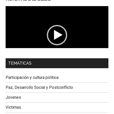
Reproductor
de
vídeo
00:00
01:04
TEMÁTICAS
Dra. Carolina Corcho Mejía,
Presidenta Corporación
Latinoamericana Sur, Vicepresidenta Federación Médica
Participación y cultura política
Colombiana
Paz, Desarrollo Social y Postconflicto
Jovenes
Victimas