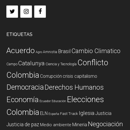
ETIQUETAS
Acuerdo
Cambio Climatico
Brasil
Amnistia
Agro
Conflicto
Catalunya
Campo
Ciencia y Tecnología
Colombia
Corrupción
crisis capitalismo
Democracia
Derechos Humanos
Elecciones
Economía
Ecuador
Educación
Colombia
Iglesia
ELN
Justicia
Fast Track
España
Negociación
Justicia de paz
Mineria
Medio ambiente