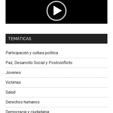
00:00
01:04
TEMÁTICAS
Dra. Carolina Corcho Mejía,
Presidenta Corporación
Latinoamericana Sur, Vicepresidenta Federación Médica
Participación y cultura política
Colombiana
Paz, Desarrollo Social y Postconflicto
Jovenes
Victimas
Salud
Derechos humanos
Democracia y ciudadania