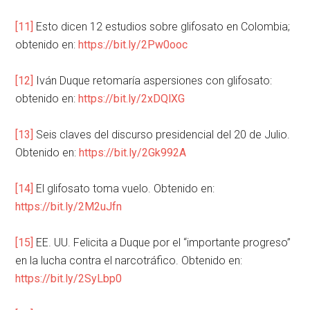
[11]
Esto dicen 12 estudios sobre glifosato en Colombia;
obtenido en:
https://bit.ly/2Pw0ooc
[12]
Iván Duque retomaría aspersiones con glifosato:
obtenido en:
https://bit.ly/2xDQlXG
[13]
Seis claves del discurso presidencial del 20 de Julio.
Obtenido en:
https://bit.ly/2Gk992A
[14]
El glifosato toma vuelo. Obtenido en:
https://bit.ly/2M2uJfn
[15]
EE. UU. Felicita a Duque por el “importante progreso”
en la lucha contra el narcotráfico. Obtenido en:
https://bit.ly/2SyLbp0