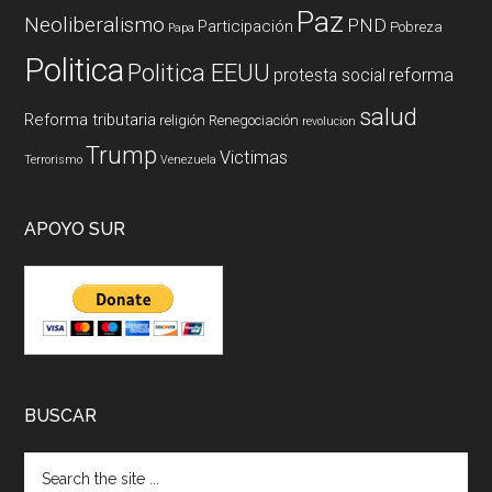
Paz
Neoliberalismo
PND
Participación
Pobreza
Papa
Politica
Politica EEUU
reforma
protesta social
salud
Reforma tributaria
religión
Renegociación
revolucion
Trump
Victimas
Terrorismo
Venezuela
APOYO SUR
BUSCAR