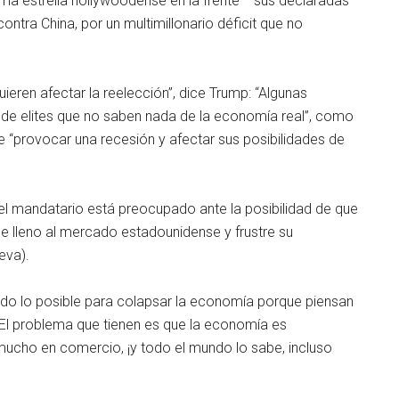
sma estrella hollywoodense en la frente— sus declaradas
ontra China, por un multimillonario déficit que no
uieren afectar la reelección”, dice Trump: “Algunas
de elites que no saben nada de la economía real”, como
 “provocar una recesión y afectar sus posibilidades de
el mandatario está preocupado ante la posibilidad de que
e lleno al mercado estadounidense y frustre su
eva).
odo lo posible para colapsar la economía porque piensan
 El problema que tienen es que la economía es
cho en comercio, ¡y todo el mundo lo sabe, incluso