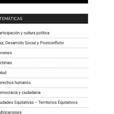
00:00
01:04
a. Carolina Corcho Mejía,
Presidenta Corporación
TEMÁTICAS
atinoamericana Sur, Vicepresidenta Federación
édica Colombiana
rticipación y cultura política
z, Desarrollo Social y Postconflicto
ovenes
ictimas
alud
erechos humanos
emocracia y ciudadania
udades Equitativas – Territorios Equitativos
ublicaciones