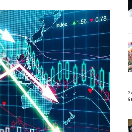
3 
Ge