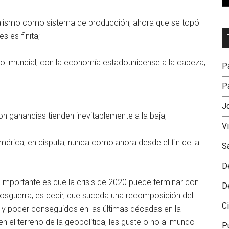
talismo como sistema de producción, ahora que se topó
Dr
s es finita;
L
M
rol mundial, con la economía estadounidense a la cabeza;
Pa
Pa
J
on ganancias tienden inevitablemente a la baja;
V
mérica, en disputa, nunca como ahora desde el fin de la
S
D
importante es que la crisis de 2020 puede terminar con
D
osguerra; es decir, que suceda una recomposición del
Ci
a y poder conseguidos en las últimas décadas en la
 el terreno de la geopolítica, les guste o no al mundo
P