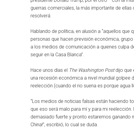
presidente Donald Trump, por el otro —con la mi
guerras comerciales, la más importante de ellas c
resolverá.
Hablando de política, en alusión a “aquellos que q
personas que hacen previsión económica, grupo 
a los medios de comunicación a quienes culpa de
seguir en la Casa Blanca”.
Hace unos días el
The Washington Post
dijo que 
una recesión económica a nivel mundial golpee d
reelección (cuando el rio suena es porque agua ll
“Los medios de noticias falsas están haciendo t
que eso será malo para mí y para mi reelección.
demasiado fuerte y pronto estaremos ganando mu
China!”, escribió, lo cual se duda.