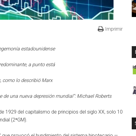
Imprimir
hegemonía estadounidense
predominante, a punto está
es, como lo describió Marx
te de una nueva depresión mundial”: Michael Roberts
de 1929 del capitalismo de principios del siglo XX, solo 10
ndial (2ªGM).
” que provocó el hundimiento del sistema hipotecario —