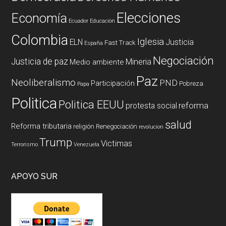
Elecciones
Economía
Ecuador
Educación
Colombia
Iglesia
ELN
Justicia
Fast Track
España
Negociación
Justicia de paz
Mineria
Medio ambiente
Paz
Neoliberalismo
PND
Participación
Pobreza
Papa
Politica
Politica EEUU
reforma
protesta social
salud
Reforma tributaria
religión
Renegociación
revolucion
Trump
Victimas
Terrorismo
Venezuela
APOYO SUR