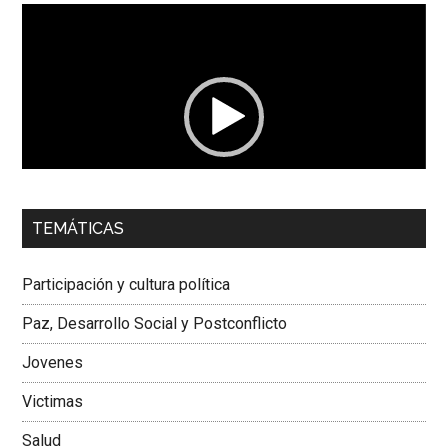
Reproductor
de
vídeo
00:00
01:04
TEMÁTICAS
Dra. Carolina Corcho Mejía,
Presidenta Corporación
Latinoamericana Sur, Vicepresidenta Federación Médica
Participación y cultura política
Colombiana
Paz, Desarrollo Social y Postconflicto
Jovenes
Victimas
Salud