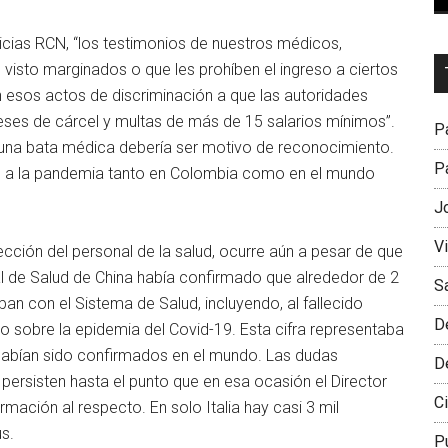
cias RCN, “los testimonios de nuestros médicos,
Dr
 visto marginados o que les prohíben el ingreso a ciertos
L
n esos actos de discriminación a que las autoridades
M
ses de cárcel y multas de más de 15 salarios mínimos”.
Pa
e una bata médica debería ser motivo de reconocimiento.
Pa
cho a la pandemia tanto en Colombia como en el mundo
J
V
tección del personal de la salud, ocurre aún a pesar de que
 de Salud de China había confirmado que alrededor de 2
S
ban con el Sistema de Salud, incluyendo, al fallecido
D
to sobre la epidemia del Covid-19. Esta cifra representaba
abían sido confirmados en el mundo. Las dudas
D
persisten hasta el punto que en esa ocasión el Director
Ci
mación al respecto. En solo Italia hay casi 3 mil
s.
P