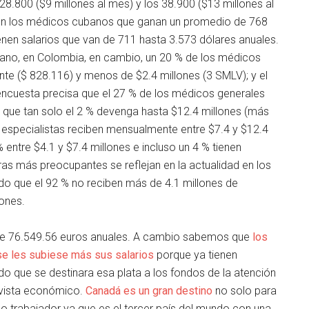
s 28.800 ($9 millones al mes) y los 38.900 ($13 millones al
on los médicos cubanos que ganan un promedio de 768
enen salarios que van de 711 hasta 3.573 dólares anuales.
ano, en Colombia, en cambio, un 20 % de los médicos
ente ($ 828.116) y menos de $2.4 millones (3 SMLV); y el
 encuesta precisa que el 27 % de los médicos generales
y que tan solo el 2 % devenga hasta $12.4 millones (más
 especialistas reciben mensualmente entre $7.4 y $12.4
% entre $4.1 y $7.4 millones e incluso un 4 % tienen
fras más preocupantes se reflejan en la actualidad en los
o que el 92 % no reciben más de 4.1 millones de
lones.
 de 76.549.56 euros anuales. A cambio sabemos que
los
se les subiese más sus salarios
porque ya tienen
do que se destinara esa plata a los fondos de la atención
 vista económico.
Canadá es un gran destino
no solo para
 o trabajador ya que es el tercer país del mundo con una