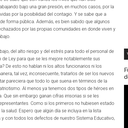
abajando bajo una gran presión, en muchos casos, por la
idas por la posibilidad del contagio. Y se sabe que a
 de forma pública. Además, es bien sabido que algunos
rechazados por las propias comunidades en donde viven y
abajo.
ajo, del alto riesgo y del estrés para todo el personal de
to de Ley para que se les mejore notablemente sus
a? De esto no hablan ni los altos funcionarios ni los
F
anera, tal vez, inconsecuente, tratarlos de ser los nuevos
d
itar pareciera que todo lo que suena en términos de la
R
 patriotismo. Al menos ya tenemos dos tipos de héroes en
d
 Que sin embargo ganan cifras irrisorias si se les
v
epresentantes. Como si los primeros no hubiesen estado
la salud. Espero que algún día se incluya en la lista
y con todos los defectos de nuestro Sistema Educativo,