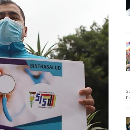
3 
Ge