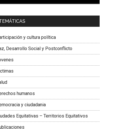
00:00
01:04
a. Carolina Corcho Mejía,
Presidenta Corporación
TEMÁTICAS
atinoamericana Sur, Vicepresidenta Federación
édica Colombiana
rticipación y cultura política
z, Desarrollo Social y Postconflicto
ovenes
ictimas
alud
erechos humanos
emocracia y ciudadania
udades Equitativas – Territorios Equitativos
ublicaciones