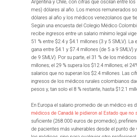
Argentina y Chile, con cifras que oscilan entre lo
mes) dólares al año. Los menos remunerados s
dólares al año y los médicos venezolanos que ti
Según una encuesta del Colegio Médico Colombi
recibe ingresos entre un salario mínimo legal vig
51 % entre $2.4 y $4.1 millones (3 y 5 SMLV). La
gana entre $4.1 y $7.4 millones (de 5 a 9 SMLV) 
de 9 SMLV). Por su parte, el 31 % de los médicos
millones; el 29 % supera los $12.4 millones; el 24
salarios que no superan los $2.4 millones. Las ci
ingresos de los médicos rurales colombianos dad
pesos y, tan solo el 8 % restante, hasta $12.1 mil
En Europa el salario promedio de un médico es
médicos de Canadá le pidieron al Estado que no 
suficiente (268.000 euros de promedio), prefirien
de pacientes más vulnerables desde el punto de
los médicos, sino para cualquier otro profesional