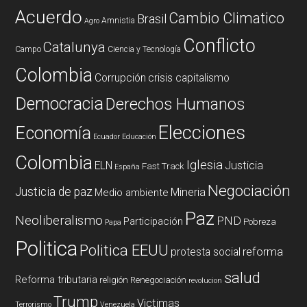
Acuerdo
Cambio Climatico
Brasil
Amnistia
Agro
Conflicto
Catalunya
Campo
Ciencia y Tecnología
Colombia
Corrupción
crisis capitalismo
Democracia
Derechos Humanos
Elecciones
Economía
Ecuador
Educación
Colombia
Iglesia
ELN
Justicia
Fast Track
España
Negociación
Justicia de paz
Mineria
Medio ambiente
Paz
Neoliberalismo
PND
Participación
Pobreza
Papa
Politica
Politica EEUU
reforma
protesta social
salud
Reforma tributaria
religión
Renegociación
revolucion
Trump
Victimas
Terrorismo
Venezuela