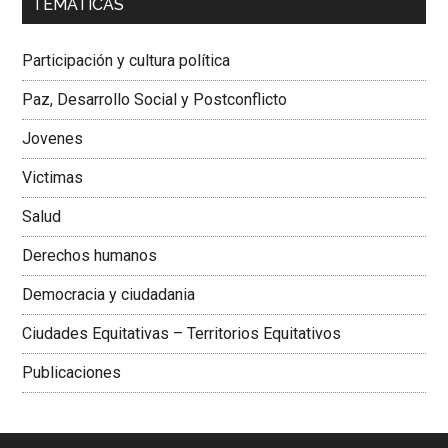
TEMÁTICAS
Dra. Carolina Corcho Mejía,
Presidenta Corporación
Latinoamericana Sur, Vicepresidenta Federación Médica
Participación y cultura política
Colombiana
Paz, Desarrollo Social y Postconflicto
Jovenes
Victimas
Salud
Derechos humanos
Democracia y ciudadania
Ciudades Equitativas – Territorios Equitativos
Publicaciones