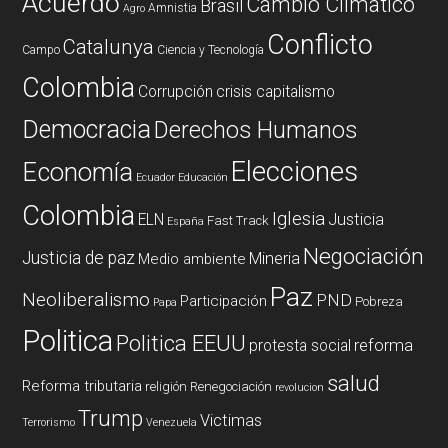
Acuerdo
Cambio Climatico
Brasil
Amnistia
Agro
Conflicto
Catalunya
Campo
Ciencia y Tecnología
Colombia
Corrupción
crisis capitalismo
Democracia
Derechos Humanos
Elecciones
Economía
Ecuador
Educación
Colombia
Iglesia
ELN
Justicia
Fast Track
España
Negociación
Justicia de paz
Mineria
Medio ambiente
Paz
Neoliberalismo
PND
Participación
Pobreza
Papa
Politica
Politica EEUU
reforma
protesta social
salud
Reforma tributaria
religión
Renegociación
revolucion
Trump
Victimas
Terrorismo
Venezuela