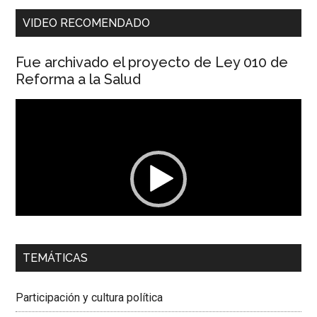
VIDEO RECOMENDADO
Fue archivado el proyecto de Ley 010 de
Reforma a la Salud
Reproductor
de
vídeo
00:00
01:04
TEMÁTICAS
Dra. Carolina Corcho Mejía,
Presidenta Corporación
Latinoamericana Sur, Vicepresidenta Federación Médica
Participación y cultura política
Colombiana