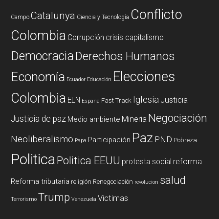
Conflicto
Catalunya
Campo
Ciencia y Tecnología
Colombia
Corrupción
crisis capitalismo
Democracia
Derechos Humanos
Elecciones
Economía
Ecuador
Educación
Colombia
Iglesia
ELN
Justicia
Fast Track
España
Negociación
Justicia de paz
Mineria
Medio ambiente
Paz
Neoliberalismo
PND
Participación
Pobreza
Papa
Politica
Politica EEUU
reforma
protesta social
salud
Reforma tributaria
religión
Renegociación
revolucion
Trump
Victimas
Terrorismo
Venezuela