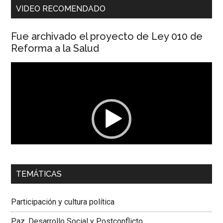
VIDEO RECOMENDADO
Fue archivado el proyecto de Ley 010 de
Reforma a la Salud
Reproductor
de
vídeo
00:00
01:04
TEMÁTICAS
Dra. Carolina Corcho Mejía,
Presidenta Corporación
Latinoamericana Sur, Vicepresidenta Federación Médica
Participación y cultura política
Colombiana
Paz, Desarrollo Social y Postconflicto