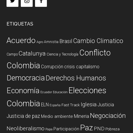
ETIQUETAS
Acuerdo
Cambio Climatico
Brasil
Amnistia
Agro
Conflicto
Catalunya
Campo
Ciencia y Tecnología
Colombia
Corrupción
crisis capitalismo
Democracia
Derechos Humanos
Elecciones
Economía
Ecuador
Educación
Colombia
Iglesia
ELN
Justicia
Fast Track
España
Negociación
Justicia de paz
Mineria
Medio ambiente
Paz
Neoliberalismo
PND
Participación
Pobreza
Papa