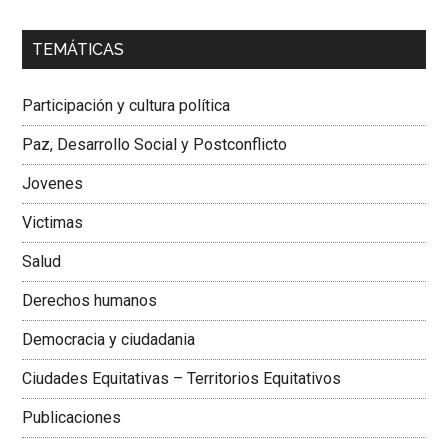
00:00
01:04
TEMÁTICAS
Dra. Carolina Corcho Mejía,
Presidenta Corporación
Latinoamericana Sur, Vicepresidenta Federación Médica
Participación y cultura política
Colombiana
Paz, Desarrollo Social y Postconflicto
Jovenes
Victimas
Salud
Derechos humanos
Democracia y ciudadania
Ciudades Equitativas – Territorios Equitativos
Publicaciones