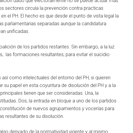
 coalición dado que electoralmente no se puede actuar más
s sectores circula la prevención contra practicas
n el PH. El hecho es que desde el punto de vista legal la
istas parlamentarias separadas aunque la candidatura
ean unificadas.
alición de los partidos restantes. Sin embargo, a la luz
s, las formaciones resultantes, para evitar el suicidio
 así como intelectuales del entorno del PH, si quieren
nir su papel en esta coyuntura de disolución del PH y a la
principales tienen que ser consideradas. Una, la
stituidas. Dos, la entrada en bloque a uno de los partidos
a constitución de nuevos agrupamientos y vocerías para
as resultantes de su disolución.
algo derivado de la normatividad vigente y al mismo