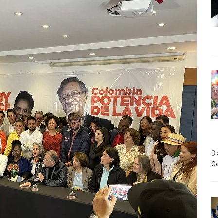
3 
Ge