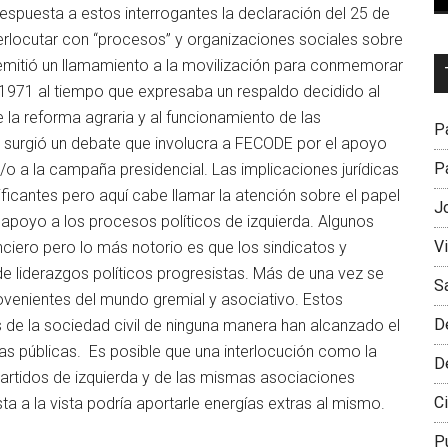
spuesta a estos interrogantes la declaración del 25 de
terlocutar con “procesos” y organizaciones sociales sobre
Dr
 emitió un llamamiento a la movilización para conmemorar
L
 1971 al tiempo que expresaba un respaldo decidido al
M
de la reforma agraria y al funcionamiento de las
Pa
e, surgió un debate que involucra a FECODE por el apoyo
Pa
 a la campaña presidencial. Las implicaciones jurídicas
ificantes pero aquí cabe llamar la atención sobre el papel
J
 apoyo a los procesos políticos de izquierda. Algunos
V
iero pero lo más notorio es que los sindicatos y
e liderazgos políticos progresistas. Más de una vez se
S
venientes del mundo gremial y asociativo. Estos
D
 de la sociedad civil de ninguna manera han alcanzado el
cas públicas. Es posible que una interlocución como la
D
partidos de izquierda y de las mismas asociaciones
Ci
a a la vista podría aportarle energías extras al mismo.
P