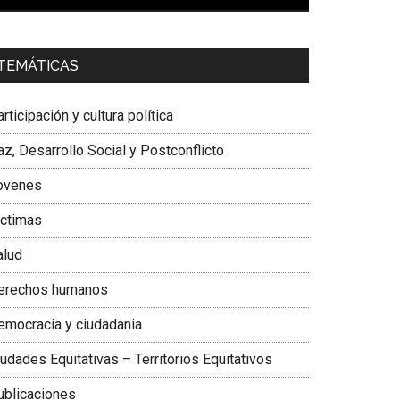
00:00
01:04
a. Carolina Corcho Mejía,
Presidenta Corporación
TEMÁTICAS
atinoamericana Sur, Vicepresidenta Federación
édica Colombiana
rticipación y cultura política
z, Desarrollo Social y Postconflicto
ovenes
ictimas
alud
erechos humanos
emocracia y ciudadania
udades Equitativas – Territorios Equitativos
ublicaciones