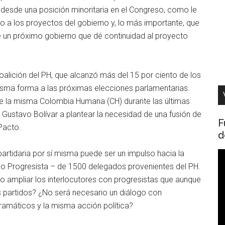
 desde una posición minoritaria en el Congreso, como le
o a los proyectos del gobierno y, lo más importante, que
e un próximo gobierno que dé continuidad al proyecto
oalición del PH, que alcanzó más del 15 por ciento de los
misma forma a las próximas elecciones parlamentarias.
de la misma Colombia Humana (CH) durante las últimas
 Gustavo Bolívar a plantear la necesidad de una fusión de
F
Pacto.
d
artidaria por sí misma puede ser un impulso hacia la
R
so Progresista – de 1500 delegados provenientes del PH.
d
o ampliar los interlocutores con progresistas que aunque
v
s partidos? ¿No será necesario un diálogo con
ramáticos y la misma acción política?