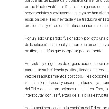
partidarias de izquierda y construir un frente o
como Pacto Histórico. Dentro de algunos de esto
hegemonistas y excluyentes que ya se han vivido e
escisión del PH es inevitable y se traducirá en l
presidencial y otras candidaturas uninominales s
Por un lado un partido fusionado y por otro una co
de la situación nacional y la correlación de fuerza
político, tendrían que cooperar políticamente.
Activistas y dirigentes de organizaciones sociales
aumentar su incidencia política, tienen que redefi
vez de reagrupamientos políticos. Tres opciones 
vinculación individual y dispersa a fuerzas ya con
del PH o de sus formaciones resultantes. Tres, l
interlocutar con las fuerzas del PH o las estructur
Hasta aquí hemos visto la escisión del PH como 