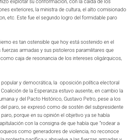
hizo explotar su conformación, con la caída de los
ones exteriores, la ministra de cultura, el alto comisionado
n, etc. Este fue el segundo logro del formidable paro
ierno es tan ostensible que hoy está sostenido en el
s fuerzas armadas y sus pistoleros paramilitares que
 como caja de resonancia de los intereses oligárquicos,
 popular y democrática, la oposición política electoral
a Coalición de la Esperanza estuvo ausente, en cambio la
mana y del Pacto Histórico, Gustavo Petro, pese a los
r del paro, se expresó como de sostén del subpresidente
 paro, porque en su opinión el objetivo ya se había
 capitulación con la consigna de que había que “rodear a
s bloqueos como generadores de violencia, no reconoce
 la protesta pacífica y absuelve a las fuerzas armadas y