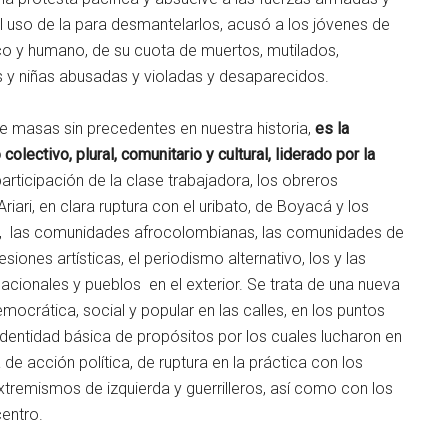
l uso de la para desmantelarlos, acusó a los jóvenes de
tico y humano, de su cuota de muertos, mutilados,
es y niñas abusadas y violadas y desaparecidos.
de masas sin precedentes en nuestra historia,
es la
colectivo, plural, comunitario y cultural, liderado por la
participación de la clase trabajadora, los obreros
iari, en clara ruptura con el uribato, de Boyacá y los
s, las comunidades afrocolombianas, las comunidades de
esiones artísticas, el periodismo alternativo, los y las
nacionales y pueblos en el exterior. Se trata de una nueva
mocrática, social y popular en las calles, en los puntos
a identidad básica de propósitos por los cuales lucharon en
de acción política, de ruptura en la práctica con los
extremismos de izquierda y guerrilleros, así como con los
centro.