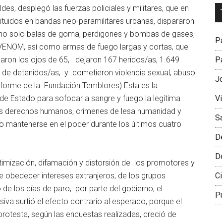
Dr
des, desplegó las fuerzas policiales y militares, que en
L
ituidos en bandas neo-paramilitares urbanas, dispararon
M
, no solo balas de goma, perdigones y bombas de gases,
Pa
a VENOM, así como armas de fuego largas y cortas, que
Pa
laron los ojos de 65, dejaron 167 heridos/as, 1.649
s de detenidos/as, y cometieron violencia sexual, abuso
J
Informe de la Fundación Temblores) Esta es la
V
de Estado para sofocar a sangre y fuego la legítima
los derechos humanos, crímenes de lesa humanidad y
S
do mantenerse en el poder durante los últimos cuatro
D
D
timización, difamación y distorsión de los promotores y
Ci
e obedecer intereses extranjeros, de los grupos
go de los días de paro, por parte del gobierno, el
P
a surtió el efecto contrario al esperado, porque el
protesta, según las encuestas realizadas, creció de