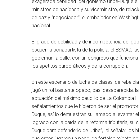
exagerada debilidad del gobierno Uribe-Duque e 
ministros de hacienda y su viceministro, de relaci
de paz y “negociador”, el embajador en Washingto
nacional.
El grado de debilidad y de incompetencia del gob
esquema bonapartista de la policía, el ESMAD, la
gobiernan la calle, con un congreso que funciona
los apetitos burocráticos y de la corrupción.
En este escenario de lucha de clases, de rebeldía
jugó un rol bastante opaco, casi desaparecida, l
actuación del máximo caudillo de La Colombia Hu
señalamientos que le hicieron de ser el promoto
Duque, así lo demuestran su llamado a levantar el
logrado con la caída de la reforma tributaria, su
Duque para defenderlo de Uribe”, al señalar lo
que estos jugaron un papel de fortalecimiento de