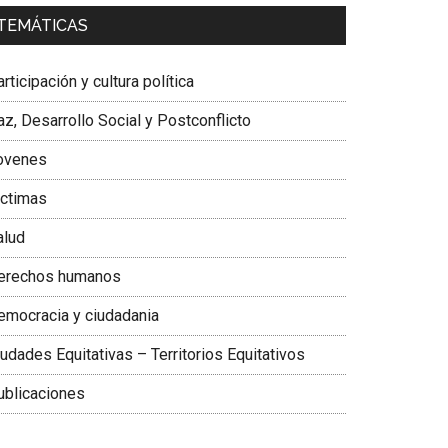
a. Carolina Corcho Mejía,
Presidenta Corporación
TEMÁTICAS
atinoamericana Sur, Vicepresidenta Federación
édica Colombiana
rticipación y cultura política
z, Desarrollo Social y Postconflicto
ovenes
ictimas
alud
erechos humanos
emocracia y ciudadania
udades Equitativas – Territorios Equitativos
ublicaciones