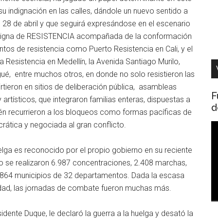
indignación en las calles, dándole un nuevo sentido a
 el 28 de abril y que seguirá expresándose en el escenario
onsigna de RESISTENCIA acompañada de la conformación
ntos de resistencia como Puerto Resistencia en Cali, y el
a Resistencia en Medellín, la Avenida Santiago Murilo,
gué, entre muchos otros, en donde no solo resistieron las
rtieron en sitios de deliberación pública, asambleas
F
 artísticos, que integraron familias enteras, dispuestas a
d
ién recurrieron a los bloqueos como formas pacíficas de
rática y negociada al gran conflicto.
R
d
huelga es reconocido por el propio gobierno en su reciente
v
unio se realizaron 6.987 concentraciones, 2.408 marchas,
 864 municipios de 32 departamentos. Dada la escasa
ridad, las jornadas de combate fueron muchas más.
sidente Duque, le declaró la guerra a la huelga y desató la