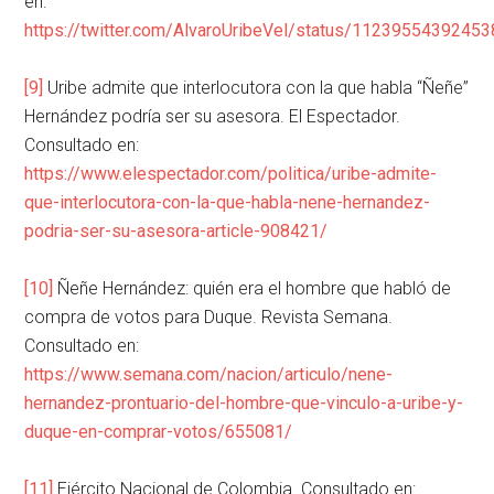
en:
https://twitter.com/AlvaroUribeVel/status/1123955439245
[9]
Uribe admite que interlocutora con la que habla “Ñeñe”
Hernández podría ser su asesora. El Espectador.
Consultado en:
https://www.elespectador.com/politica/uribe-admite-
que-interlocutora-con-la-que-habla-nene-hernandez-
podria-ser-su-asesora-article-908421/
[10]
Ñeñe Hernández: quién era el hombre que habló de
compra de votos para Duque. Revista Semana.
Consultado en:
https://www.semana.com/nacion/articulo/nene-
hernandez-prontuario-del-hombre-que-vinculo-a-uribe-y-
duque-en-comprar-votos/655081/
[11]
Ejército Nacional de Colombia. Consultado en: