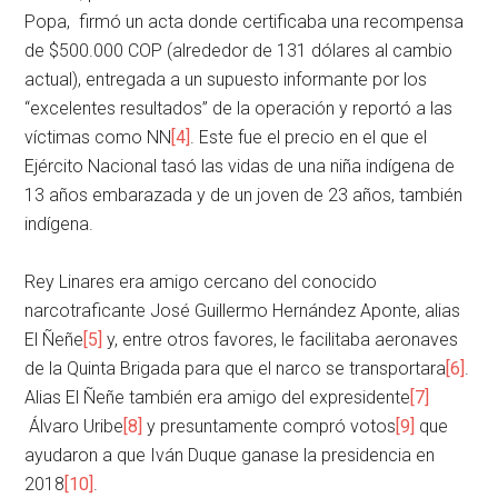
Popa, firmó un acta donde certificaba una recompensa
de $500.000 COP (alrededor de 131 dólares al cambio
actual), entregada a un supuesto informante por los
“excelentes resultados” de la operación y reportó a las
víctimas como NN
[4]
. Este fue el precio en el que el
Ejército Nacional tasó las vidas de una niña indígena de
13 años embarazada y de un joven de 23 años, también
indígena.
Rey Linares era amigo cercano del conocido
narcotraficante José Guillermo Hernández Aponte, alias
El Ñeñe
[5]
y, entre otros favores, le facilitaba aeronaves
de la Quinta Brigada para que el narco se transportara
[6]
.
Alias El Ñeñe también era amigo del expresidente
[7]
Álvaro Uribe
[8]
y presuntamente compró votos
[9]
que
ayudaron a que Iván Duque ganase la presidencia en
2018
[10]
.