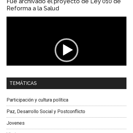
Fue archivado el proyecto de Ley 010 de
Reforma a la Salud
Reproductor
de
vídeo
00:00
01:04
TEMÁTICAS
Dra. Carolina Corcho Mejía,
Presidenta Corporación
Latinoamericana Sur, Vicepresidenta Federación Médica
Participación y cultura política
Colombiana
Paz, Desarrollo Social y Postconflicto
Jovenes