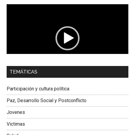
Reproductor
de
vídeo
00:00
01:04
TEMÁTICAS
Dra. Carolina Corcho Mejía,
Presidenta Corporación
Latinoamericana Sur, Vicepresidenta Federación Médica
Participación y cultura política
Colombiana
Paz, Desarrollo Social y Postconflicto
Jovenes
Victimas