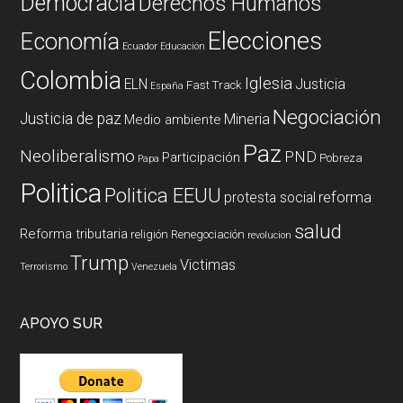
Democracia
Derechos Humanos
Elecciones
Economía
Ecuador
Educación
Colombia
Iglesia
ELN
Justicia
Fast Track
España
Negociación
Justicia de paz
Mineria
Medio ambiente
Paz
Neoliberalismo
PND
Participación
Pobreza
Papa
Politica
Politica EEUU
reforma
protesta social
salud
Reforma tributaria
religión
Renegociación
revolucion
Trump
Victimas
Terrorismo
Venezuela
APOYO SUR