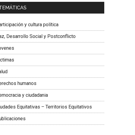
a. Carolina Corcho Mejía,
Presidenta Corporación
TEMÁTICAS
atinoamericana Sur, Vicepresidenta Federación
édica Colombiana
rticipación y cultura política
z, Desarrollo Social y Postconflicto
ovenes
ictimas
alud
erechos humanos
emocracia y ciudadania
udades Equitativas – Territorios Equitativos
ublicaciones