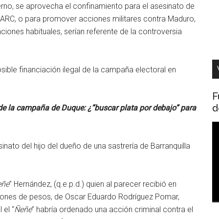
erno, se aprovecha el confinamiento para el asesinato de
s FARC, o para promover acciones militares contra Maduro,
uaciones habituales, serían referente de la controversia
sible financiación ilegal de la campaña electoral en
F
d
n de la campaña de Duque: ¿”buscar plata por debajo” para
R
d
sinato del hijo del dueño de una sastrería de Barranquilla
v
eñe
” Hernández, (q.e.p.d.) quien al parecer recibió en
lones de pesos, de Oscar Eduardo Rodríguez Pomar,
 el “
Ñeñe
” habría ordenado una acción criminal contra el