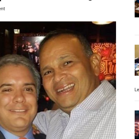
ent
L