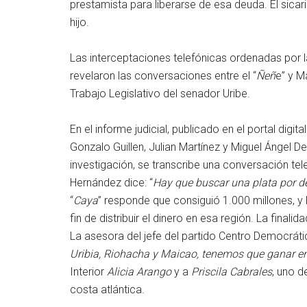
prestamista para liberarse de esa deuda. El sicar
hijo.
Las interceptaciones telefónicas ordenadas por l
revelaron las conversaciones entre el “
Ñeñ
e” y M
Trabajo Legislativo del senador Uribe.
En el informe judicial, publicado en el portal digita
Gonzalo Guillen, Julian Martínez y Miguel Ángel D
investigación, se transcribe una conversación tele
Hernández dice: “
Hay que buscar una plata por d
“
Caya
” responde que consiguió 1.000 millones, y 
fin de distribuir el dinero en esa región. La finali
La asesora del jefe del partido Centro Democráti
Uribia, Riohacha y Maicao, tenemos que ganar en
Interior
Alicia Arango
y a
Priscila Cabrales
, uno d
costa atlántica.