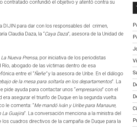
io contratado confundió el objetivo y atentó contra su
Dr
L
M
Pa
a DIJIN para dar con los responsables del crimen,
aría Claudia Daza, la “
Caya Daza
”, asesora de la Unidad de
Pa
J
l
La Nueva Prensa
, por iniciativa de los periodistas
V
el Río, abogado de las víctimas dentro de esa
S
fónica entre el “
Ñeñe”
y la asesora de Uribe. En el diálogo
ebajo de la mesa para soltarla en los departamentos
”. La
D
le pide ayuda para contactar unos “
empresarios
” con el
D
dad era asegurar el triunfo de Duque en la segunda vuelta.
co le comenta: “
Me mandó Iván y Uribe para Manaure,
Ci
 La Guajira
”. La conversación menciona a la ministra del
P
e los cuadros directivos de la campaña de Duque para la