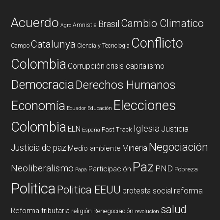
Acuerdo
Cambio Climatico
Brasil
Amnistia
Agro
Conflicto
Catalunya
Campo
Ciencia y Tecnología
Colombia
Corrupción
crisis capitalismo
Democracia
Derechos Humanos
Elecciones
Economía
Ecuador
Educación
Colombia
Iglesia
ELN
Justicia
Fast Track
España
Negociación
Justicia de paz
Mineria
Medio ambiente
Paz
Neoliberalismo
PND
Participación
Pobreza
Papa
Politica
Politica EEUU
reforma
protesta social
salud
Reforma tributaria
religión
Renegociación
revolucion