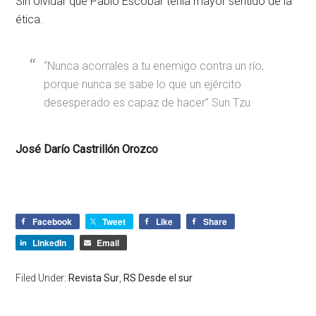
Sin olvidar que Pablo Escobar tenía mayor sentido de la
ética.
“Nunca acorrales a tu enemigo contra un río,
porque nunca se sabe lo que un ejército
desesperado es capaz de hacer” Sun Tzu
José Darío Castrillón Orozco
Facebook
Tweet
Like
Share
LinkedIn
Email
Filed Under:
Revista Sur
,
RS Desde el sur