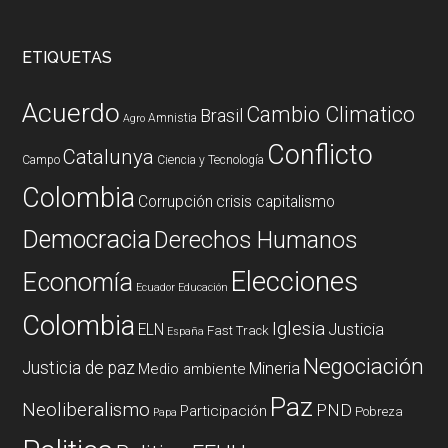
ETIQUETAS
Acuerdo
Cambio Climatico
Brasil
Amnistia
Agro
Conflicto
Catalunya
Campo
Ciencia y Tecnología
Colombia
Corrupción
crisis capitalismo
Democracia
Derechos Humanos
Elecciones
Economía
Ecuador
Educación
Colombia
Iglesia
ELN
Justicia
Fast Track
España
Negociación
Justicia de paz
Mineria
Medio ambiente
Paz
Neoliberalismo
PND
Participación
Pobreza
Papa