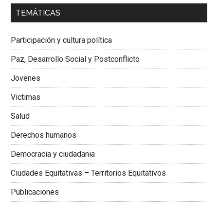
00:00
01:04
TEMÁTICAS
Dra. Carolina Corcho Mejía,
Presidenta Corporación
Latinoamericana Sur, Vicepresidenta Federación Médica
Participación y cultura política
Colombiana
Paz, Desarrollo Social y Postconflicto
Jovenes
Victimas
Salud
Derechos humanos
Democracia y ciudadania
Ciudades Equitativas – Territorios Equitativos
Publicaciones