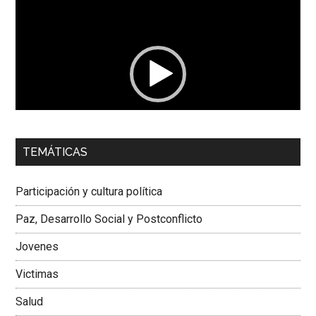
Reproductor
de
vídeo
00:00
01:04
TEMÁTICAS
Dra. Carolina Corcho Mejía,
Presidenta Corporación
Latinoamericana Sur, Vicepresidenta Federación Médica
Participación y cultura política
Colombiana
Paz, Desarrollo Social y Postconflicto
Jovenes
Victimas
Salud