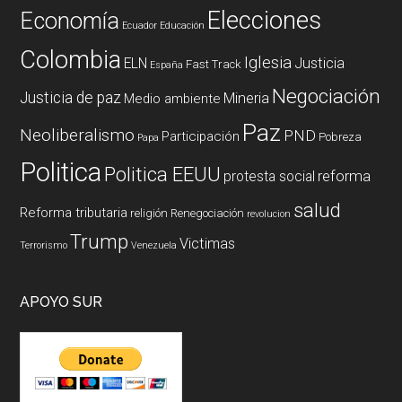
Elecciones
Economía
Ecuador
Educación
Colombia
Iglesia
ELN
Justicia
Fast Track
España
Negociación
Justicia de paz
Mineria
Medio ambiente
Paz
Neoliberalismo
PND
Participación
Pobreza
Papa
Politica
Politica EEUU
reforma
protesta social
salud
Reforma tributaria
religión
Renegociación
revolucion
Trump
Victimas
Terrorismo
Venezuela
APOYO SUR