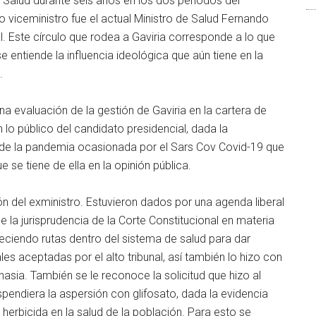
e Salud durante seis años en los dos periodos del
 viceministro fue el actual Ministro de Salud Fernando
l. Este círculo que rodea a Gaviria corresponde a lo que
 entiende la influencia ideológica que aún tiene en la
.
 evaluación de la gestión de Gaviria en la cartera de
 lo público del candidato presidencial, dada la
 de la pandemia ocasionada por el Sars Cov Covid-19 que
se tiene de ella en la opinión pública.
n del exministro. Estuvieron dados por una agenda liberal
 la jurisprudencia de la Corte Constitucional en materia
leciendo rutas dentro del sistema de salud para dar
es aceptadas por el alto tribunal, así también lo hizo con
sia. También se le reconoce la solicitud que hizo al
endiera la aspersión con glifosato, dada la evidencia
herbicida en la salud de la población. Para esto se