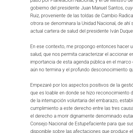
paso por Planeación Nacional, y el de Ministro d
gobierno del presidente Juan Manuel Santos, cuyo
Ruiz, proveniente de las toldas de Cambio Radica
otrora se denominara la Unidad Nacional, de ahí se
actual cartera de salud del presidente Iván Duque
En ese contexto, me propongo entonces hacer una
salud, que nos permita caracterizar el accionar en
importancia de esta agenda pública en el marco
aún no termina y el profundo desconocimiento que 
Empezaré por los aspectos positivos de la gestió
que es loable en donde se hizo reconocimiento de
de la interrupción voluntaria del embarazo, estab
cumplimiento a este derecho entre las tres causal
el derecho a morir dignamente denominado eutana
Consejo Nacional de Estupefaciente para que susp
disponible sobre las afectaciones que produce el 