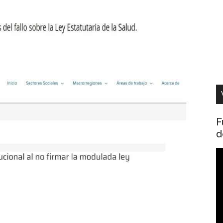
F
d
R
d
v