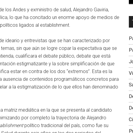
 de los Andes y exministro de salud, Alejandro Gaviria,
ública, lo que ha concitado un enorme apoyo de medios de
Dr
líticos ligados al establishment.
L
M
Pa
e ideario y entrevistas que se han caracterizado por
temas, sin que aún se logre copar la expectativa que se
Pa
ntienda, cualificara el debate público, debate que está
J
tación estigmatizante y la sobre simplificación de que
ifica estar en contra de los dos “extremos”. Esta es la
V
co: la ausencia de contenidos programáticos concretos para
S
apelar a la estigmatización de lo que ellos han denominado
D
D
a matriz mediática en la que se presenta al candidato
inimizando por completo la trayectoria de Alejandro
Ci
tablishment
político tradicional del país, como fue su
P