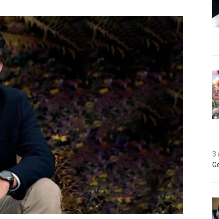
3 
Ge