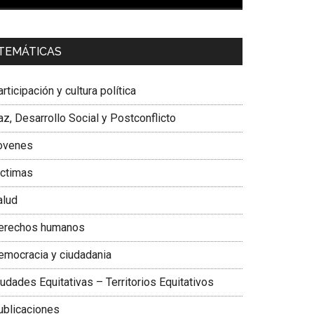
00:00
01:04
a. Carolina Corcho Mejía,
Presidenta Corporación
TEMÁTICAS
atinoamericana Sur, Vicepresidenta Federación
édica Colombiana
rticipación y cultura política
z, Desarrollo Social y Postconflicto
ovenes
ictimas
alud
erechos humanos
emocracia y ciudadania
udades Equitativas – Territorios Equitativos
ublicaciones