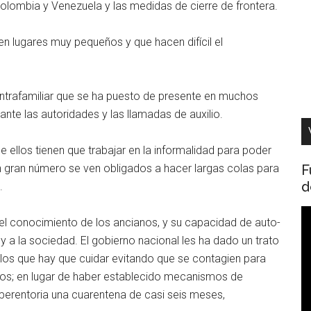
olombia y Venezuela y las medidas de cierre de frontera.
en lugares muy pequeños y que hacen difícil el
ia intrafamiliar que se ha puesto de presente en muchos
ante las autoridades y las llamadas de auxilio.
e ellos tienen que trabajar en la informalidad para poder
F
 gran número se ven obligados a hacer largas colas para
d
.
R
el conocimiento de los ancianos, y su capacidad de auto-
d
 y a la sociedad. El gobierno nacional les ha dado un trato
v
a los que hay que cuidar evitando que se contagien para
vos; en lugar de haber establecido mecanismos de
perentoria una cuarentena de casi seis meses,