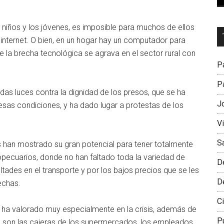
os niños y los jóvenes, es imposible para muchos de ellos
Dr
 internet. O bien, en un hogar hay un computador para
L
e la brecha tecnológica se agrava en el sector rural con
M
Pa
Pa
das luces contra la dignidad de los presos, que se ha
J
esas condiciones, y ha dado lugar a protestas de los
V
S
os han mostrado su gran potencial para tener totalmente
pecuarios, donde no han faltado toda la variedad de
D
ltades en el transporte y por los bajos precios que se les
D
echas.
Ci
 ha valorado muy especialmente en la crisis, además de
P
o son las cajeras de los supermercados, los empleados