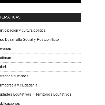
00:00
01:04
a. Carolina Corcho Mejía,
Presidenta Corporación
TEMÁTICAS
atinoamericana Sur, Vicepresidenta Federación
édica Colombiana
rticipación y cultura política
z, Desarrollo Social y Postconflicto
ovenes
ictimas
alud
erechos humanos
emocracia y ciudadania
udades Equitativas – Territorios Equitativos
ublicaciones