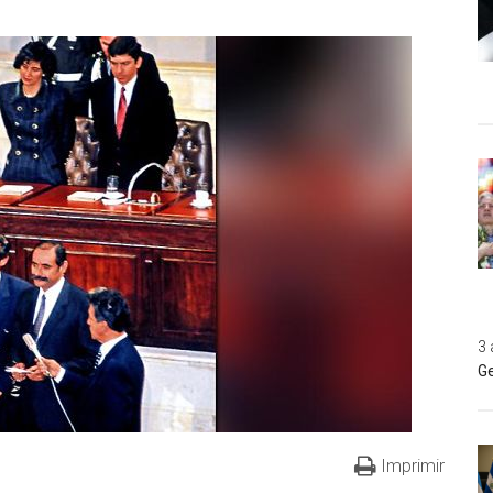
3 
Ge
Imprimir