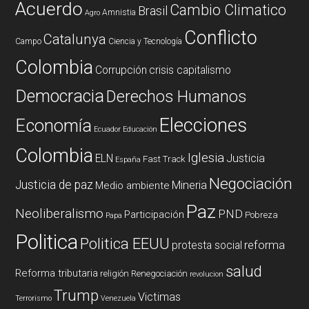
Acuerdo
Cambio Climatico
Brasil
Amnistia
Agro
Conflicto
Catalunya
Campo
Ciencia y Tecnología
Colombia
Corrupción
crisis capitalismo
Democracia
Derechos Humanos
Elecciones
Economía
Ecuador
Educación
Colombia
Iglesia
ELN
Justicia
Fast Track
España
Negociación
Justicia de paz
Mineria
Medio ambiente
Paz
Neoliberalismo
PND
Participación
Pobreza
Papa
Politica
Politica EEUU
reforma
protesta social
salud
Reforma tributaria
religión
Renegociación
revolucion
Trump
Victimas
Terrorismo
Venezuela