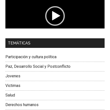
vídeo
00:00
01:04
TEMÁTICAS
Dra. Carolina Corcho Mejía,
Presidenta Corporación
Latinoamericana Sur, Vicepresidenta Federación Médica
Participación y cultura política
Colombiana
Paz, Desarrollo Social y Postconflicto
Jovenes
Victimas
Salud
Derechos humanos