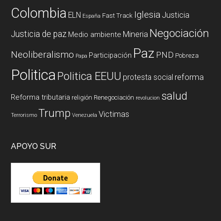
Colombia
Iglesia
ELN
Justicia
Fast Track
España
Negociación
Justicia de paz
Mineria
Medio ambiente
Paz
Neoliberalismo
PND
Participación
Pobreza
Papa
Politica
Politica EEUU
reforma
protesta social
salud
Reforma tributaria
religión
Renegociación
revolucion
Trump
Victimas
Terrorismo
Venezuela
APOYO SUR