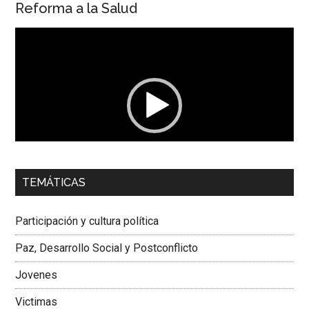
Reforma a la Salud
Reproductor
de
vídeo
00:00
01:04
TEMÁTICAS
Dra. Carolina Corcho Mejía,
Presidenta Corporación
Latinoamericana Sur, Vicepresidenta Federación Médica
Participación y cultura política
Colombiana
Paz, Desarrollo Social y Postconflicto
Jovenes
Victimas