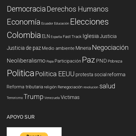
Democracia
Derechos Humanos
Elecciones
Economía
Ecuador
Educación
Colombia
Iglesia
ELN
Justicia
Fast Track
España
Negociación
Justicia de paz
Mineria
Medio ambiente
Paz
Neoliberalismo
PND
Participación
Pobreza
Papa
Politica
Politica EEUU
reforma
protesta social
salud
Reforma tributaria
religión
Renegociación
revolucion
Trump
Victimas
Terrorismo
Venezuela
APOYO SUR