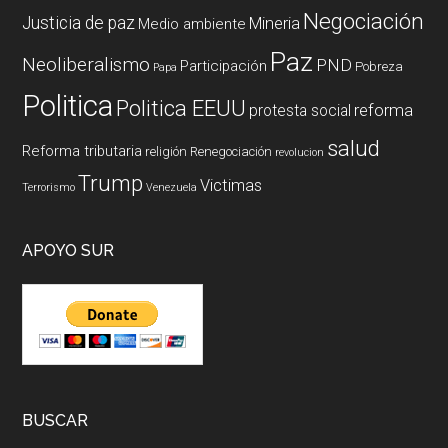
Negociación
Justicia de paz
Mineria
Medio ambiente
Paz
Neoliberalismo
PND
Participación
Pobreza
Papa
Politica
Politica EEUU
reforma
protesta social
salud
Reforma tributaria
religión
Renegociación
revolucion
Trump
Victimas
Terrorismo
Venezuela
APOYO SUR
BUSCAR