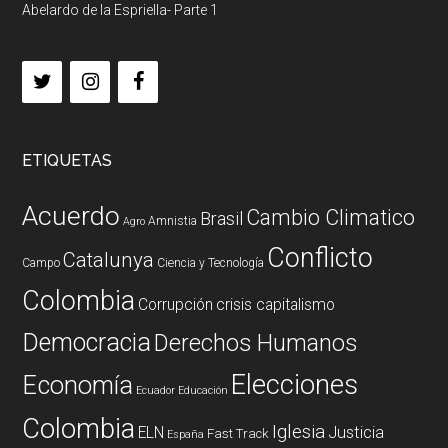
Abelardo de la Espriella- Parte 1
ETIQUETAS
Acuerdo
Cambio Climatico
Brasil
Amnistia
Agro
Conflicto
Catalunya
Campo
Ciencia y Tecnología
Colombia
Corrupción
crisis capitalismo
Democracia
Derechos Humanos
Elecciones
Economía
Ecuador
Educación
Colombia
Iglesia
ELN
Justicia
Fast Track
España