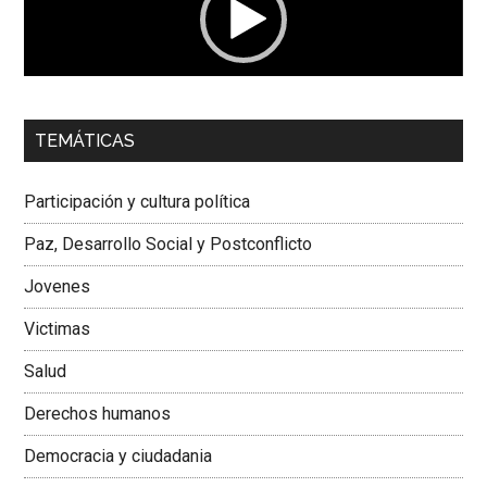
00:00
01:04
TEMÁTICAS
Dra. Carolina Corcho Mejía,
Presidenta Corporación
Latinoamericana Sur, Vicepresidenta Federación Médica
Participación y cultura política
Colombiana
Paz, Desarrollo Social y Postconflicto
Jovenes
Victimas
Salud
Derechos humanos
Democracia y ciudadania