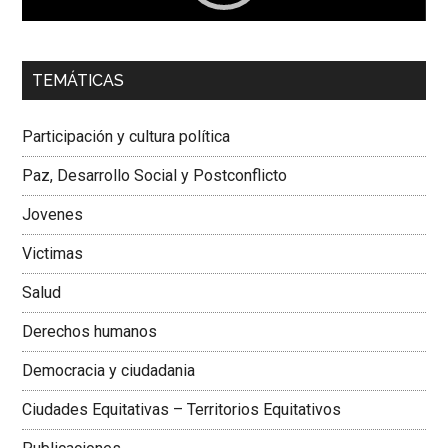
00:00
01:04
TEMÁTICAS
Dra. Carolina Corcho Mejía,
Presidenta Corporación
Latinoamericana Sur, Vicepresidenta Federación Médica
Participación y cultura política
Colombiana
Paz, Desarrollo Social y Postconflicto
Jovenes
Victimas
Salud
Derechos humanos
Democracia y ciudadania
Ciudades Equitativas – Territorios Equitativos