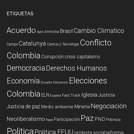
ETIQUETAS
Acuerdo
Cambio Climatico
Brasil
Amnistia
Agro
Conflicto
Catalunya
Campo
Ciencia y Tecnología
Colombia
Corrupción
crisis capitalismo
Democracia
Derechos Humanos
Elecciones
Economía
Ecuador
Educación
Colombia
Iglesia
ELN
Justicia
Fast Track
España
Negociación
Justicia de paz
Mineria
Medio ambiente
Paz
Neoliberalismo
PND
Participación
Pobreza
Papa
Politica
Politica EEUU
reforma
protesta social