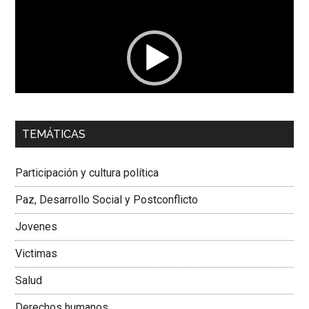
de
vídeo
00:00
01:04
TEMÁTICAS
Dra. Carolina Corcho Mejía,
Presidenta Corporación
Latinoamericana Sur, Vicepresidenta Federación Médica
Participación y cultura política
Colombiana
Paz, Desarrollo Social y Postconflicto
Jovenes
Victimas
Salud
Derechos humanos