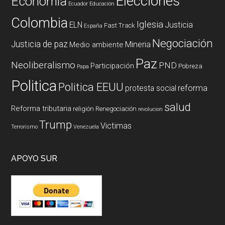
Elecciones
Economía
Ecuador
Educación
Colombia
Iglesia
ELN
Justicia
Fast Track
España
Negociación
Justicia de paz
Mineria
Medio ambiente
Paz
Neoliberalismo
PND
Participación
Pobreza
Papa
Politica
Politica EEUU
reforma
protesta social
salud
Reforma tributaria
religión
Renegociación
revolucion
Trump
Victimas
Terrorismo
Venezuela
APOYO SUR