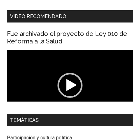
VIDEO RECOMENDADO
Fue archivado el proyecto de Ley 010 de
Reforma a la Salud
Reproductor
de
vídeo
00:00
01:04
TEMÁTICAS
Dra. Carolina Corcho Mejía,
Presidenta Corporación
Latinoamericana Sur, Vicepresidenta Federación Médica
Participación y cultura política