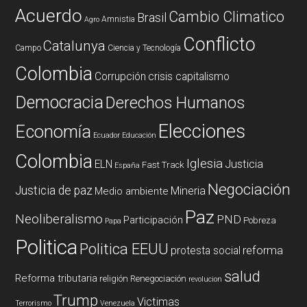
Acuerdo
Cambio Climatico
Brasil
Amnistia
Agro
Conflicto
Catalunya
Campo
Ciencia y Tecnología
Colombia
Corrupción
crisis capitalismo
Democracia
Derechos Humanos
Elecciones
Economía
Ecuador
Educación
Colombia
Iglesia
ELN
Justicia
Fast Track
España
Negociación
Justicia de paz
Mineria
Medio ambiente
Paz
Neoliberalismo
PND
Participación
Pobreza
Papa
Politica
Politica EEUU
reforma
protesta social
salud
Reforma tributaria
religión
Renegociación
revolucion
Trump
Victimas
Terrorismo
Venezuela