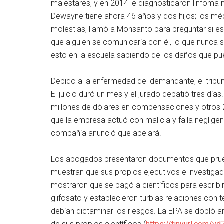
malestares, y en 2014 le diagnosticaron linfoma n
Dewayne tiene ahora 46 años y dos hijos; los mé
molestias, llamó a Monsanto para preguntar si e
que alguien se comunicaría con él, lo que nunca su
esto en la escuela sabiendo de los daños que pu
Debido a la enfermedad del demandante, el tribu
El juicio duró un mes y el jurado debatió tres dí
millones de dólares en compensaciones y otros 2
que la empresa actuó con malicia y falla neglige
compañía anunció que apelará.
Los abogados presentaron documentos que prueba
muestran que sus propios ejecutivos e investigad
mostraron que se pagó a científicos para escribir 
glifosato y establecieron turbias relaciones con
debían dictaminar los riesgos. La EPA se dobló 