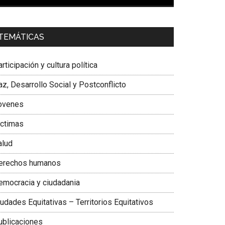
00:00
01:04
a. Carolina Corcho Mejía,
Presidenta Corporación
TEMÁTICAS
atinoamericana Sur, Vicepresidenta Federación
édica Colombiana
rticipación y cultura política
z, Desarrollo Social y Postconflicto
ovenes
ictimas
alud
erechos humanos
emocracia y ciudadania
udades Equitativas – Territorios Equitativos
ublicaciones