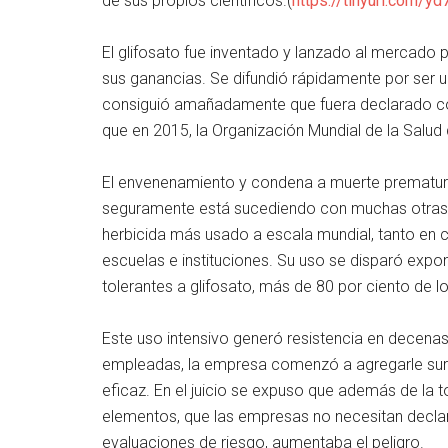
de sus propios científicos.(
https://tinyurl.com/y
El glifosato fue inventado y lanzado al mercado
sus ganancias. Se difundió rápidamente por ser 
consiguió amañadamente que fuera declarado c
que en 2015, la Organización Mundial de la Salu
El envenenamiento y condena a muerte prematur
seguramente está sucediendo con muchas otras pe
herbicida más usado a escala mundial, tanto en c
escuelas e instituciones. Su uso se disparó expo
tolerantes a glifosato, más de 80 por ciento de 
Este uso intensivo generó resistencia en decena
empleadas, la empresa comenzó a agregarle sur
eficaz. En el juicio se expuso que además de la t
elementos, que las empresas no necesitan declar
evaluaciones de riesgo, aumentaba el peligro.