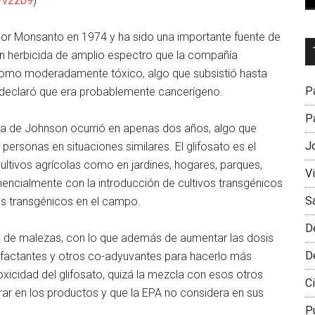
d7vzzb9
)
 por Monsanto en 1974 y ha sido una importante fuente de
Dr
un herbicida de amplio espectro que la compañía
L
omo moderadamente tóxico, algo que subsistió hasta
M
Pa
d declaró que era probablemente cancerígeno.
Pa
a de Johnson ocurrió en apenas dos años, algo que
J
rsonas en situaciones similares. El glifosato es el
ultivos agrícolas como en jardines, hogares, parques,
V
nencialmente con la introducción de cultivos transgénicos
S
los transgénicos en el campo.
D
s de malezas, con lo que además de aumentar las dosis
D
factantes y otros co-adyuvantes para hacerlo más
oxicidad del glifosato, quizá la mezcla con esos otros
Ci
ar en los productos y que la EPA no considera en sus
P