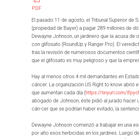
PDF
El pasado 11 de agosto, el Tribunal Superior de
(propiedad de Bayer) a pagar 289 millones de d
Dewayne Johnson, un jardinero que la acusa de o
con glifosato (RoundUp y Ranger Pro). El veredic
tras la revisión de numerosos documentos cientí
que el glifosato es muy peligroso y que la empre
Hay al menos otros 4 mil demandantes en Estad
cáncer. La organización US Right to know abrió 
que aumentan cada día (
https://tinyurl.com/lfpyc
abogado de Johnson, éste pidió al jurado hacer u
cán-cer que se podrían haber evitado, la sentencia
Dewayne Johnson comenzó a trabajar en una esc
por año esos herbicidas en los jardines. Luego 