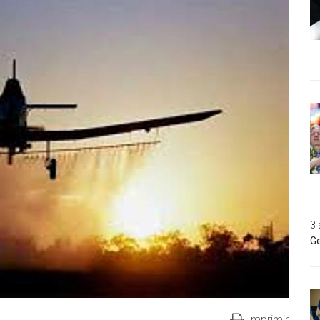
3 
Ge
Imprimir