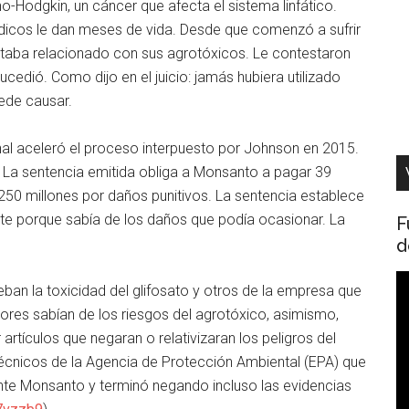
o-Hodgkin, un cáncer que afecta el sistema linfático.
dicos le dan meses de vida. Desde que comenzó a sufrir
staba relacionado con sus agrotóxicos. Le contestaron
cedió. Como dijo en el juicio: jamás hubiera utilizado
ede causar.
nal aceleró el proceso interpuesto por Johnson en 2015.
as. La sentencia emitida obliga a Monsanto a pagar 39
50 millones por daños punitivos. La sentencia establece
nte porque sabía de los daños que podía ocasionar. La
F
d
R
n la toxicidad del glifosato y otros de la empresa que
d
ores sabían de los riesgos del agrotóxico, asimismo,
v
artículos que negaran o relativizaran los peligros del
 técnicos de la Agencia de Protección Ambiental (EPA) que
ante Monsanto y terminó negando incluso las evidencias