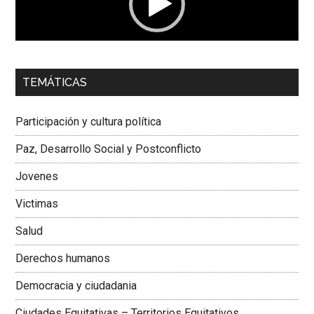
00:00
01:04
TEMÁTICAS
Dra. Carolina Corcho Mejía,
Presidenta Corporación
Latinoamericana Sur, Vicepresidenta Federación Médica
Participación y cultura política
Colombiana
Paz, Desarrollo Social y Postconflicto
Jovenes
Victimas
Salud
Derechos humanos
Democracia y ciudadania
Ciudades Equitativas – Territorios Equitativos