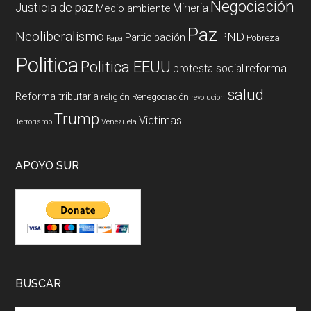
Negociación
Justicia de paz
Mineria
Medio ambiente
Paz
Neoliberalismo
PND
Participación
Pobreza
Papa
Politica
Politica EEUU
reforma
protesta social
salud
Reforma tributaria
religión
Renegociación
revolucion
Trump
Victimas
Terrorismo
Venezuela
APOYO SUR
BUSCAR