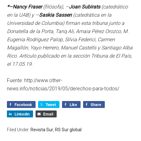
*–Nancy Fraser
(filósofa), —
Joan Subirats
(catedrático
en la UAB) y —
Saskia Sassen
(catedrática en la
Universidad de Columbia) firman esta tribuna junto a
Donatella de la Porta, Tariq Ali, Amaia Pérez Orozco, M.
Eugenia Rodríguez Palop, Silvia Federici, Carmen
Magallón, Yayo Herrero, Manuel Castells y Santiago Alba
Rico. Artículo publicado en la sección Tribuna de El País,
el 17.05.19.
Fuente: http://www.other-
news.info/noticias/2019/05/derechos-para-todos/
Facebook
Tweet
Like
Share
LinkedIn
Email
Filed Under:
Revista Sur
,
RS Sur global