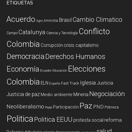
ETIQUETAS
Acuerdo
Cambio Climatico
Brasil
Amnistia
Agro
Conflicto
Catalunya
Campo
Ciencia y Tecnología
Colombia
Corrupción
crisis capitalismo
Democracia
Derechos Humanos
Elecciones
Economía
Ecuador
Educación
Colombia
Iglesia
ELN
Justicia
Fast Track
España
Negociación
Justicia de paz
Mineria
Medio ambiente
Paz
Neoliberalismo
PND
Participación
Pobreza
Papa
Politica
Politica EEUU
reforma
protesta social
salud
Reforma tributaria