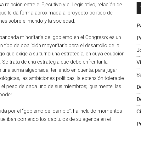
 relación entre el Ejecutivo y el Legislativo, relación de
Dr
que le da forma aproximada al proyecto político del
L
ones sobre el mundo y la sociedad.
M
Pa
 bancada minoritaria del gobierno en el Congreso; es un
Pa
tipo de coalición mayoritaria para el desarrollo de la
J
o que exige a su turno una estrategia, en cuya ecuación
. Se trata de una estrategia que debe enfrentar la
V
 una suma algebraica, teniendo en cuenta, para jugar
S
lógicas, las ambiciones políticas, la extensión tolerable
en el peso de cada uno de sus miembros; igualmente, las
D
poder.
D
ada por el “gobierno del cambio”, ha incluido momentos
Ci
que iban corriendo los capítulos de su agenda en el
P