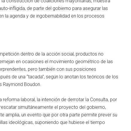
en la construcción de coaliciones mayoritarias, muestra
auto-infligida, de parte del gobierno para asegurar las
en la agenda y de ingobernabilidad en los procesos
mpetición dentro de la acción social, productos no
semejan en ocasiones el movimiento geométrico de las
sorprendentes, pero también con sus posiciones
pués de una “tacada”, según lo anotan los teóricos de los
cés Raymond Boudon.
 reforma laboral, la intención de derrotar la Consulta, por
r rescatar simultáneamente el proyecto del gobierno,
 amplia, un evento que por otra parte permite prever su
illas ideológicas, suponiendo que hubiese el tiempo