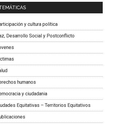
a. Carolina Corcho Mejía,
Presidenta Corporación
TEMÁTICAS
atinoamericana Sur, Vicepresidenta Federación
édica Colombiana
rticipación y cultura política
z, Desarrollo Social y Postconflicto
ovenes
ictimas
alud
erechos humanos
emocracia y ciudadania
udades Equitativas – Territorios Equitativos
ublicaciones