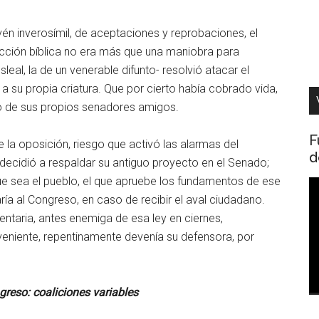
én inverosímil, de aceptaciones y reprobaciones, el
cción bíblica no era más que una maniobra para
eal, la de un venerable difunto- resolvió atacar el
 a su propia criatura. Que por cierto había cobrado vida,
no de sus propios senadores amigos.
F
de la oposición, riesgo que activó las alarmas del
d
 decidió a respaldar su antiguo proyecto en el Senado;
 que sea el pueblo, el que apruebe los fundamentos de ese
R
ía al Congreso, en caso de recibir el aval ciudadano.
d
entaria, antes enemiga de esa ley en ciernes,
v
eniente, repentinamente devenía su defensora, por
greso: coaliciones variables