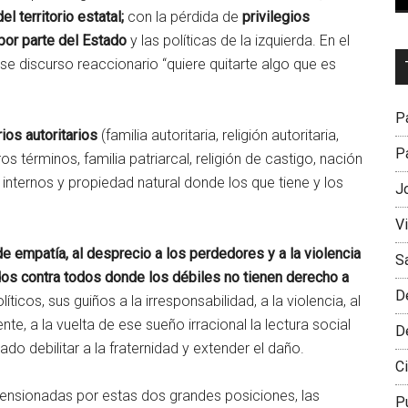
l territorio estatal;
con la pérdida de
privilegios
 por parte del Estado
y las políticas de la izquierda. En el
Dr
se discurso reaccionario “quiere quitarte algo que es
L
M
Pa
ios autoritarios
(familia autoritaria, religión autoritaria,
Pa
os términos, familia patriarcal, religión de castigo, nación
nternos y propiedad natural donde los que tiene y los
J
V
 de empatía, al desprecio a los perdedores y a la violencia
S
os contra todos donde los débiles no tienen derecho a
D
ticos, sus guiños a la irresponsabilidad, a la violencia, al
nte, a la vuelta de ese sueño irracional la lectura social
D
ado debilitar a la fraternidad y extender el daño.
Ci
nsionadas por estas dos grandes posiciones, las
P