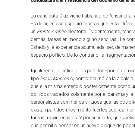
candidatura a la Presidencia del Gobierno de la ac
La candidata Díaz viene hablando de “ensanchar e
Es decir, en ese espacio tendrán que estar difere
un
Frente Amplio
electoral. Evidentemente, tendrá
demás, tareas en modo alguno sencillas. Le cor
Estado y la experiencia acumulada, ser, de mane
espacio político. De lo contrario, la fragmentació
Igualmente, la crítica a los partidos -por lo com
tipo
listas Macron
o, como ocurrió en la alcaldí
que ella misma entendió posteriormente como un e
políticos trabados solamente por el carisma y la 
personalistas son menos virtuosa que las posibi
existan partidos-movimiento fuertes que realmente
tareas movimentistas. Y por supuesto, que vuelva 
que permitió pensar en un nuevo bloque de pode