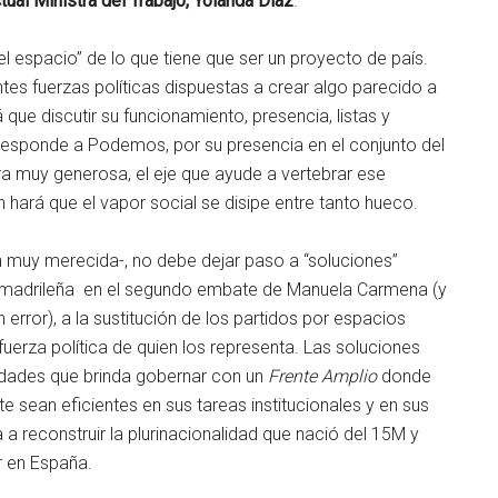
tual Ministra del Trabajo, Yolanda Díaz
.
l espacio” de lo que tiene que ser un proyecto de país.
ntes fuerzas políticas dispuestas a crear algo parecido a
 que discutir su funcionamiento, presencia, listas y
responde a Podemos, por su presencia en el conjunto del
ra muy generosa, el eje que ayude a vertebrar ese
n hará que el vapor social se disipe entre tanto hueco.
ún muy merecida-, no debe dejar paso a “soluciones”
a madrileña en el segundo embate de Manuela Carmena (y
rror), a la sustitución de los partidos por espacios
fuerza política de quien los representa. Las soluciones
lidades que brinda gobernar con un
Frente Amplio
donde
 sean eficientes en sus tareas institucionales y en sus
a reconstruir la plurinacionalidad que nació del 15M y
r en España.