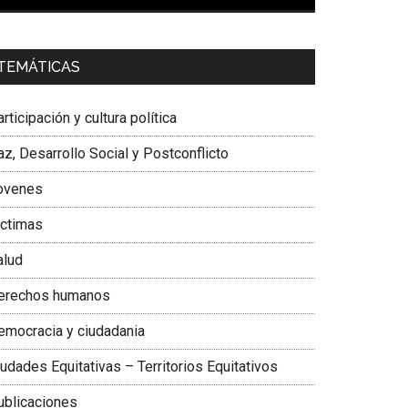
00:00
01:04
a. Carolina Corcho Mejía,
Presidenta Corporación
TEMÁTICAS
atinoamericana Sur, Vicepresidenta Federación
édica Colombiana
rticipación y cultura política
z, Desarrollo Social y Postconflicto
ovenes
ictimas
alud
erechos humanos
emocracia y ciudadania
udades Equitativas – Territorios Equitativos
ublicaciones