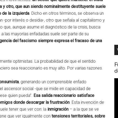
da y otro, que aun siendo nominalmente destituyente suele
o de la izquierda
. Dicho en otros términos, se observa un
-por interés o desidia-, otro que señala al capitalismo y
o que, aunque asume el diagnóstico de la crisis, busca
do a las mayorías enfadadas suele ser parte de su
gencia del fascismo siempre expresa el fracaso de una
mente optimistas. La probabilidad de que el sentido
F
nciero sea reaccionario es muy alto. Por varias razones.
d
R
 consumista
, generando un comprensible enfado
d
el ascensor social -que se mide en capacidad de
v
vese quien pueda”.
Esa salida reaccionario satisface
emigos donde descargar la frustración
. Esta invención de
ele tener que ver con: la
inmigración
– a la que se ve
 tiene que ver igualmente con
tensiones territoriales, sobre