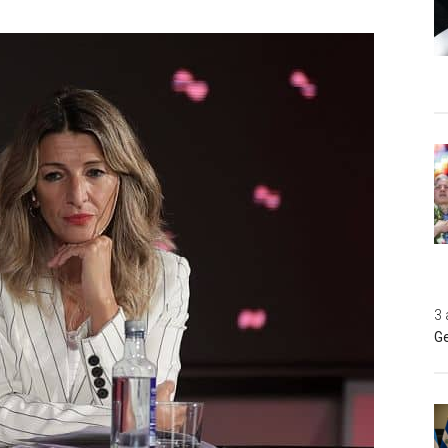
3 
Ge