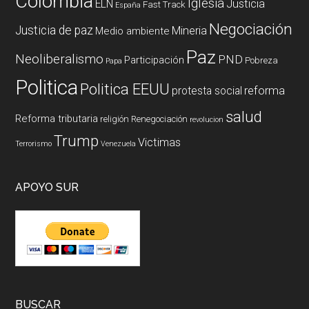
Colombia
Iglesia
ELN
Justicia
Fast Track
España
Negociación
Justicia de paz
Mineria
Medio ambiente
Paz
Neoliberalismo
PND
Participación
Pobreza
Papa
Politica
Politica EEUU
reforma
protesta social
salud
Reforma tributaria
religión
Renegociación
revolucion
Trump
Victimas
Terrorismo
Venezuela
APOYO SUR
BUSCAR