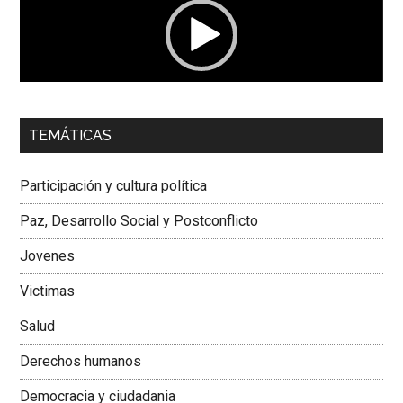
00:00
01:04
TEMÁTICAS
Dra. Carolina Corcho Mejía,
Presidenta Corporación
Latinoamericana Sur, Vicepresidenta Federación Médica
Participación y cultura política
Colombiana
Paz, Desarrollo Social y Postconflicto
Jovenes
Victimas
Salud
Derechos humanos
Democracia y ciudadania