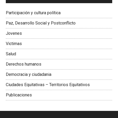
Dra. Carolina Corcho Mejía,
Presidenta Corporación
Latinoamericana Sur, Vicepresidenta Federación Médica
Participación y cultura política
Colombiana
Paz, Desarrollo Social y Postconflicto
Jovenes
Victimas
Salud
Derechos humanos
Democracia y ciudadania
Ciudades Equitativas – Territorios Equitativos
Publicaciones