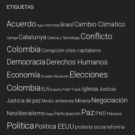
ETIQUETAS
Acuerdo
Cambio Climatico
Brasil
Amnistia
Agro
Conflicto
Catalunya
Campo
Ciencia y Tecnología
Colombia
Corrupción
crisis capitalismo
Democracia
Derechos Humanos
Elecciones
Economía
Ecuador
Educación
Colombia
Iglesia
ELN
Justicia
Fast Track
España
Negociación
Justicia de paz
Mineria
Medio ambiente
Paz
Neoliberalismo
PND
Participación
Pobreza
Papa
Politica
Politica EEUU
reforma
protesta social