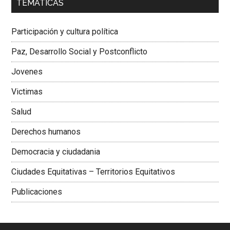
TEMÁTICAS
Dra. Carolina Corcho Mejía,
Presidenta Corporación
Latinoamericana Sur, Vicepresidenta Federación Médica
Participación y cultura política
Colombiana
Paz, Desarrollo Social y Postconflicto
Jovenes
Victimas
Salud
Derechos humanos
Democracia y ciudadania
Ciudades Equitativas – Territorios Equitativos
Publicaciones