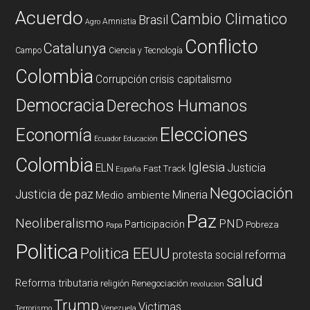
Acuerdo
Cambio Climatico
Brasil
Amnistia
Agro
Conflicto
Catalunya
Campo
Ciencia y Tecnología
Colombia
Corrupción
crisis capitalismo
Democracia
Derechos Humanos
Elecciones
Economía
Ecuador
Educación
Colombia
Iglesia
ELN
Justicia
Fast Track
España
Negociación
Justicia de paz
Mineria
Medio ambiente
Paz
Neoliberalismo
PND
Participación
Pobreza
Papa
Politica
Politica EEUU
reforma
protesta social
salud
Reforma tributaria
religión
Renegociación
revolucion
Trump
Victimas
Terrorismo
Venezuela