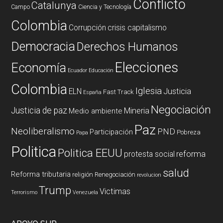
Conflicto
Catalunya
Campo
Ciencia y Tecnología
Colombia
Corrupción
crisis capitalismo
Democracia
Derechos Humanos
Elecciones
Economía
Ecuador
Educación
Colombia
Iglesia
ELN
Justicia
Fast Track
España
Negociación
Justicia de paz
Mineria
Medio ambiente
Paz
Neoliberalismo
PND
Participación
Pobreza
Papa
Politica
Politica EEUU
reforma
protesta social
salud
Reforma tributaria
religión
Renegociación
revolucion
Trump
Victimas
Terrorismo
Venezuela