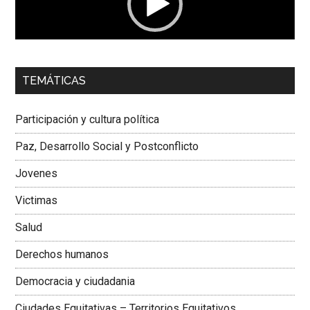
00:00
01:04
TEMÁTICAS
Dra. Carolina Corcho Mejía,
Presidenta Corporación
Latinoamericana Sur, Vicepresidenta Federación Médica
Participación y cultura política
Colombiana
Paz, Desarrollo Social y Postconflicto
Jovenes
Victimas
Salud
Derechos humanos
Democracia y ciudadania
Ciudades Equitativas – Territorios Equitativos