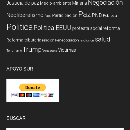
Negociación
Justicia de paz
Mineria
Medio ambiente
Paz
Neoliberalismo
PND
Participación
Pobreza
Papa
Politica
Politica EEUU
reforma
protesta social
salud
Reforma tributaria
religión
Renegociación
revolucion
Trump
Victimas
Terrorismo
Venezuela
APOYO SUR
BUSCAR