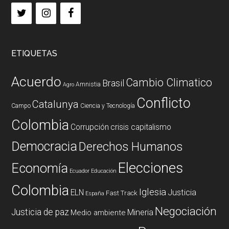
ETIQUETAS
Acuerdo
Cambio Climatico
Brasil
Amnistia
Agro
Conflicto
Catalunya
Campo
Ciencia y Tecnología
Colombia
Corrupción
crisis capitalismo
Democracia
Derechos Humanos
Elecciones
Economía
Ecuador
Educación
Colombia
Iglesia
ELN
Justicia
Fast Track
España
Negociación
Justicia de paz
Mineria
Medio ambiente