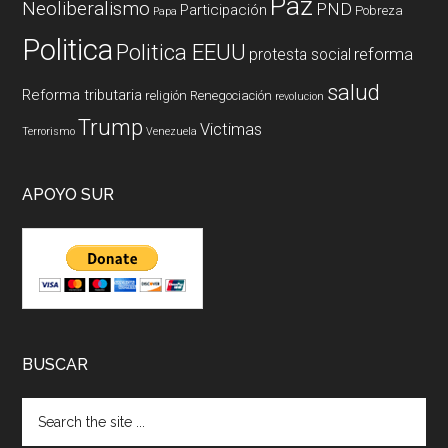
Paz
Neoliberalismo
PND
Participación
Pobreza
Papa
Politica
Politica EEUU
reforma
protesta social
salud
Reforma tributaria
religión
Renegociación
revolucion
Trump
Victimas
Terrorismo
Venezuela
APOYO SUR
BUSCAR