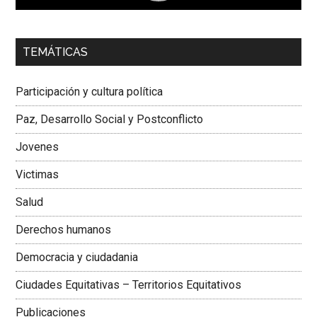
00:00
01:04
TEMÁTICAS
Dra. Carolina Corcho Mejía,
Presidenta Corporación
Latinoamericana Sur, Vicepresidenta Federación Médica
Participación y cultura política
Colombiana
Paz, Desarrollo Social y Postconflicto
Jovenes
Victimas
Salud
Derechos humanos
Democracia y ciudadania
Ciudades Equitativas – Territorios Equitativos
Publicaciones