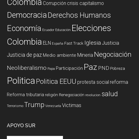
Colombia
Corrupción
crisis capitalismo
Democracia
Derechos Humanos
Elecciones
Economía
Ecuador
Educación
Colombia
Iglesia
ELN
Justicia
Fast Track
España
Negociación
Justicia de paz
Mineria
Medio ambiente
Paz
Neoliberalismo
PND
Participación
Pobreza
Papa
Politica
Politica EEUU
reforma
protesta social
salud
Reforma tributaria
religión
Renegociación
revolucion
Trump
Victimas
Terrorismo
Venezuela
APOYO SUR