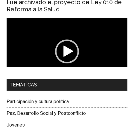
Fue archivado el proyecto de Ley 010 de
Reforma a la Salud
Reproductor
de
vídeo
00:00
01:04
TEMÁTICAS
Dra. Carolina Corcho Mejía,
Presidenta Corporación
Latinoamericana Sur, Vicepresidenta Federación Médica
Participación y cultura política
Colombiana
Paz, Desarrollo Social y Postconflicto
Jovenes