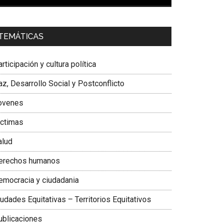
00:00
01:04
a. Carolina Corcho Mejía,
Presidenta Corporación
TEMÁTICAS
atinoamericana Sur, Vicepresidenta Federación
édica Colombiana
rticipación y cultura política
z, Desarrollo Social y Postconflicto
ovenes
ictimas
alud
erechos humanos
emocracia y ciudadania
udades Equitativas – Territorios Equitativos
ublicaciones