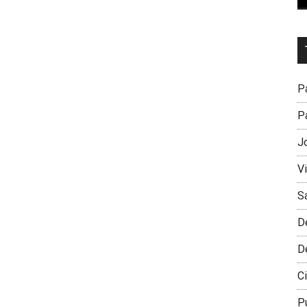
Dr
L
M
Pa
Pa
J
V
S
D
D
Ci
P