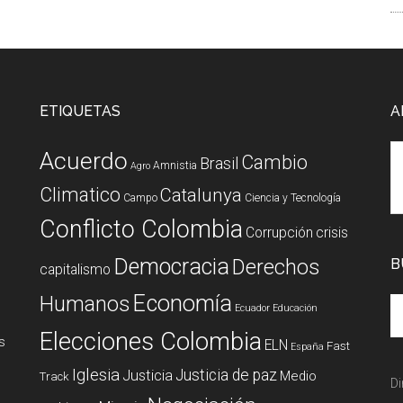
ETIQUETAS
A
Acuerdo
Cambio
Brasil
Amnistia
Agro
Climatico
Catalunya
Campo
Ciencia y Tecnología
Conflicto Colombia
Corrupción
crisis
Democracia
Derechos
B
capitalismo
Economía
Humanos
Ecuador
Educación
Elecciones Colombia
s
ELN
Fast
España
Iglesia
Justicia de paz
Justicia
Medio
Track
Di