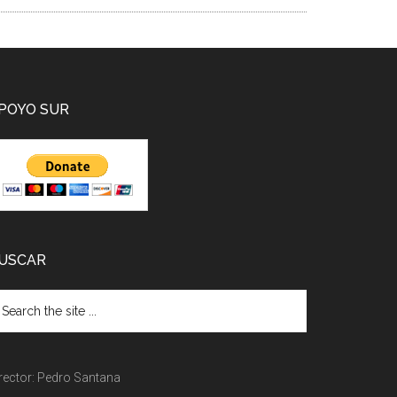
POYO SUR
USCAR
rector: Pedro Santana