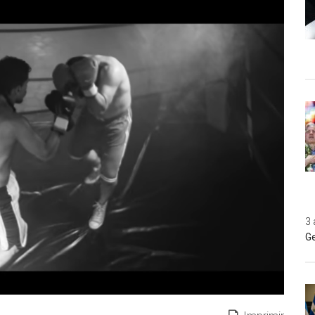
3 
Ge