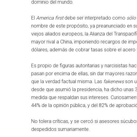
dominio del mundo.
El
America first
debe ser interpretado como
sólo
nombre de este propósito, ya preanunciado en 
viejos aliados europeos, la Alianza del Transpací
mayor rival a China, imponiendo recargos de im
dólares, además de cobrar tasas sobre el acero 
Es propio de figuras autoritarias y narcisistas h
pasan por encima de ellas, sin dar mayores razo
que la verdad factual misma. Las
fakenews
son u
desde que asumió la presidencia, ha dicho unas 3.
medida que respaldan sus intereses. Curiosamente,
44% de la opinión pública, y del 82% de aprobaci
No tolera críticas, y se cercó si asesores súcubos 
despedidos sumariamente.