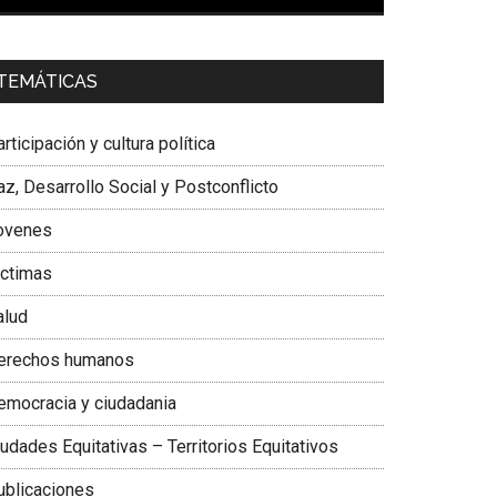
00:00
01:04
a. Carolina Corcho Mejía,
Presidenta Corporación
TEMÁTICAS
atinoamericana Sur, Vicepresidenta Federación
édica Colombiana
rticipación y cultura política
z, Desarrollo Social y Postconflicto
ovenes
ictimas
alud
erechos humanos
emocracia y ciudadania
udades Equitativas – Territorios Equitativos
ublicaciones