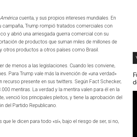
 América
cuenta, y sus propios intereses mundiales. En
su campaña, Trump rompió tratados comerciales con
fico y abrió una arriesgada guerra comercial con su
portación de productos que suman miles de millones de
y otros productos a otros países como Brasil.
acer de menos a las legislaciones. Cuando les conviene,
nes. Para Trump vale más la invención de «una verdad»
F
d
n recurso presente en sus twitters. Según Fact Schecker,
000 mentiras. La verdad y la mentira valen para él en la
R
 venció los principales pleitos, y tiene la aprobación del
d
ón del Partido Republicano.
v
que le dicen para todo «sí», bajo el riesgo de ser, si no,