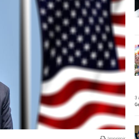
3 
Ge
Imprimir