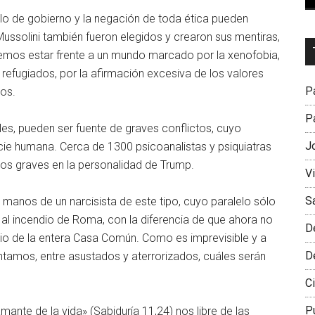
ilo de gobierno y la negación de toda ética pueden
 Mussolini también fueron elegidos y crearon sus mentiras,
Dr
mos estar frente a un mundo marcado por la xenofobia,
L
y refugiados, por la afirmación excesiva de los valores
M
Pa
ros.
Pa
ales, pueden ser fuente de graves conflictos, cuyo
J
ie humana. Cerca de 1300 psicoanalistas y psiquiatras
os graves en la personalidad de Trump.
V
S
manos de un narcisista de este tipo, cuyo paralelo sólo
 al incendio de Roma, con la diferencia de que ahora no
D
ndio de la entera Casa Común. Como es imprevisible y a
D
tamos, entre asustados y aterrorizados, cuáles serán
Ci
P
nte de la vida» (Sabiduría 11,24) nos libre de las