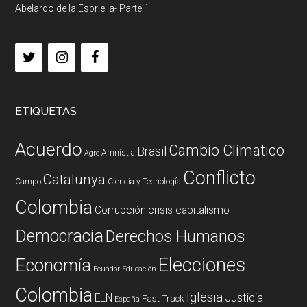
Abelardo de la Espriella- Parte 1
ETIQUETAS
Acuerdo
Cambio Climatico
Brasil
Amnistia
Agro
Conflicto
Catalunya
Campo
Ciencia y Tecnología
Colombia
Corrupción
crisis capitalismo
Democracia
Derechos Humanos
Elecciones
Economía
Ecuador
Educación
Colombia
Iglesia
ELN
Justicia
Fast Track
España