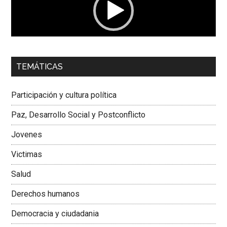
00:00
01:04
TEMÁTICAS
Dra. Carolina Corcho Mejía,
Presidenta Corporación
Latinoamericana Sur, Vicepresidenta Federación Médica
Participación y cultura política
Colombiana
Paz, Desarrollo Social y Postconflicto
Jovenes
Victimas
Salud
Derechos humanos
Democracia y ciudadania