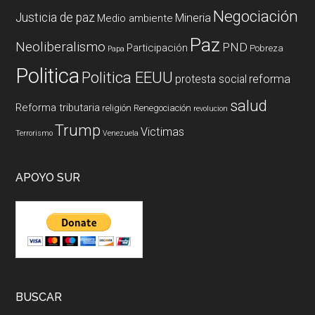
Negociación
Justicia de paz
Mineria
Medio ambiente
Paz
Neoliberalismo
PND
Participación
Pobreza
Papa
Politica
Politica EEUU
reforma
protesta social
salud
Reforma tributaria
religión
Renegociación
revolucion
Trump
Victimas
Terrorismo
Venezuela
APOYO SUR
BUSCAR