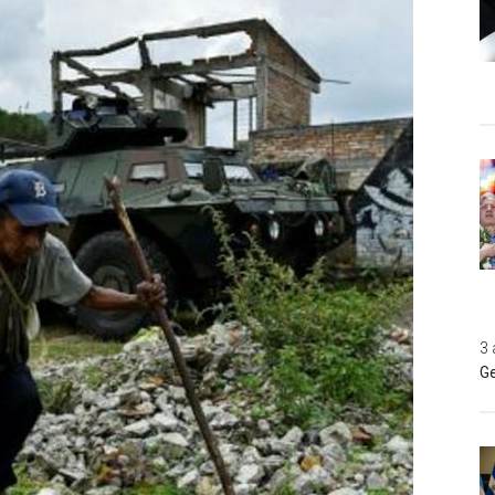
3 
Ge