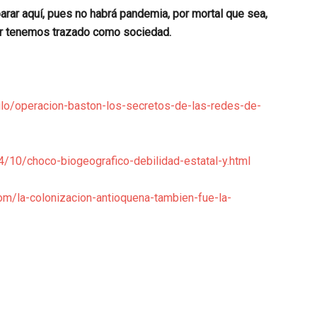
parar aquí, pues no habrá pandemia, por mortal que sea,
cer tenemos trazado como sociedad.
lo/operacion-baston-los-secretos-de-las-redes-de-
14/10/choco-biogeografico-debilidad-estatal-y.html
om/la-colonizacion-antioquena-tambien-fue-la-