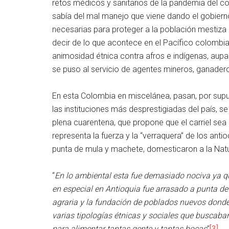
retos médicos y sanitarios de la pandemia del co
sabía del mal manejo que viene dando el gobier
necesarias para proteger a la población mestiza 
decir de lo que acontece en el Pacífico colomb
animosidad étnica contra afros e indígenas, aupad
se puso al servicio de agentes mineros, ganadero
En esta Colombia en miscelánea, pasan, por supu
las instituciones más desprestigiadas del país, se
plena cuarentena, que propone que el carriel sea
representa la fuerza y la “verraquera” de los ant
punta de mula y machete, domesticaron a la Natu
“
En lo ambiental esta fue demasiado nociva ya que
en especial en Antioquia fue arrasado a punta d
agraria y la fundación de poblados nuevos donde
varias tipologías étnicas y sociales que buscaban
para alimentar tantas gente y tantas bocas
”
[3]
.