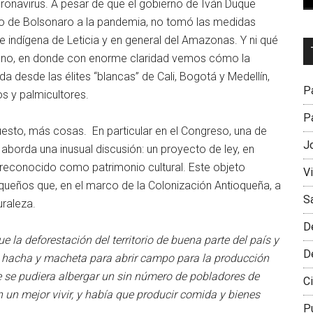
ronavirus. A pesar de que el gobierno de Iván Duque
no de Bolsonaro a la pandemia, no tomó las medidas
e indígena de Leticia y en general del Amazonas. Y ni qué
Dr
iano, en donde con enorme claridad vemos cómo la
L
a desde las élites “blancas” de Cali, Bogotá y Medellín,
M
Pa
s y palmicultores.
Pa
esto, más cosas. En particular en el Congreso, una de
J
 aborda una inusual discusión: un proyecto de ley, en
 reconocido como patrimonio cultural. Este objeto
V
ioqueños que, en el marco de la Colonización Antioqueña, a
S
raleza.
D
 la deforestación del territorio de buena parte del país y
D
e hacha y macheta para abrir campo para la producción
 se pudiera albergar un sin número de pobladores de
Ci
 un mejor vivir, y había que producir comida y bienes
P