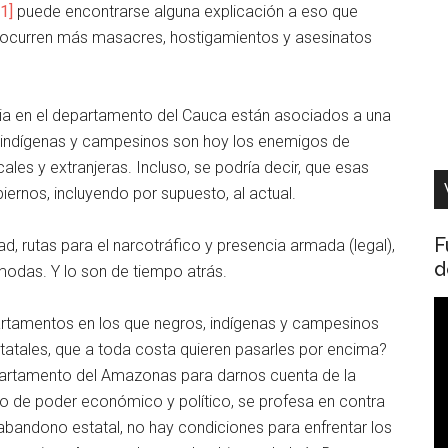
[1]
puede encontrarse alguna explicación a eso que
r, ocurren más masacres, hostigamientos y asesinatos
ia en el departamento del Cauca están asociados a una
s, indígenas y campesinos son hoy los enemigos de
cales y extranjeras. Incluso, se podría decir, que esas
ernos, incluyendo por supuesto, al actual.
F
d, rutas para el narcotráfico y presencia armada (legal),
d
odas. Y lo son de tiempo atrás.
R
artamentos en los que negros, indígenas y campesinos
d
tatales, que a toda costa quieren pasarles por encima?
v
partamento del Amazonas para darnos cuenta de la
 de poder económico y político, se profesa en contra
 abandono estatal, no hay condiciones para enfrentar los