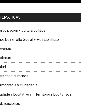
00:00
01:04
a. Carolina Corcho Mejía,
Presidenta Corporación
TEMÁTICAS
atinoamericana Sur, Vicepresidenta Federación
édica Colombiana
rticipación y cultura política
z, Desarrollo Social y Postconflicto
ovenes
ictimas
alud
erechos humanos
emocracia y ciudadania
udades Equitativas – Territorios Equitativos
ublicaciones