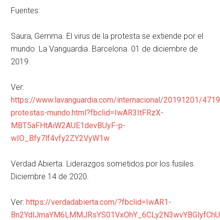
Fuentes:
Saura, Gemma. El virus de la protesta se extiende por el
mundo. La Vanguardia. Barcelona. 01 de diciembre de
2019.
Ver:
https://www.lavanguardia.com/internacional/20191201/471
protestas-mundo.html?fbclid=IwAR3ItFRzX-
MBT5aFHtAiW2AUE1devBUyF-p-
wIO_Bfy7lf4vfy2ZY2VyW1w
Verdad Abierta. Liderazgos sometidos por los fusiles.
Diciembre 14 de 2020.
Ver:
https://verdadabierta.com/?fbclid=IwAR1-
Bn2YdlJmaYM6LMMJRsYS01VxOhY_6CLy2N3wvYBGlyfChU