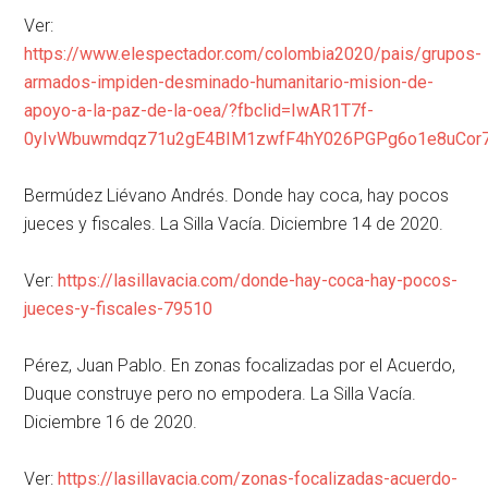
Ver:
https://www.elespectador.com/colombia2020/pais/grupos-
armados-impiden-desminado-humanitario-mision-de-
apoyo-a-la-paz-de-la-oea/?fbclid=IwAR1T7f-
0yIvWbuwmdqz71u2gE4BIM1zwfF4hY026PGPg6o1e8uCor7
Bermúdez Liévano Andrés. Donde hay coca, hay pocos
jueces y fiscales. La Silla Vacía. Diciembre 14 de 2020.
Ver:
https://lasillavacia.com/donde-hay-coca-hay-pocos-
jueces-y-fiscales-79510
Pérez, Juan Pablo. En zonas focalizadas por el Acuerdo,
Duque construye pero no empodera. La Silla Vacía.
Diciembre 16 de 2020.
Ver:
https://lasillavacia.com/zonas-focalizadas-acuerdo-