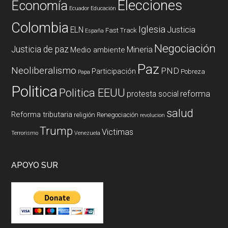
Elecciones
Economía
Ecuador
Educación
Colombia
Iglesia
ELN
Justicia
Fast Track
España
Negociación
Justicia de paz
Mineria
Medio ambiente
Paz
Neoliberalismo
PND
Participación
Pobreza
Papa
Politica
Politica EEUU
reforma
protesta social
salud
Reforma tributaria
religión
Renegociación
revolucion
Trump
Victimas
Terrorismo
Venezuela
APOYO SUR