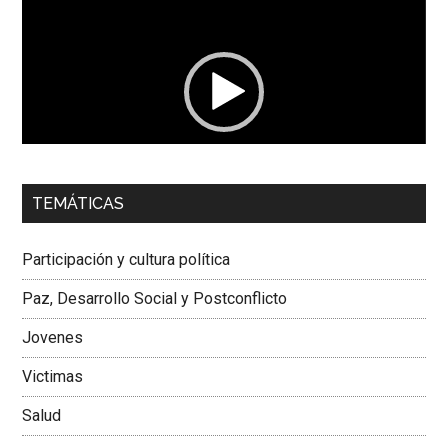
de
vídeo
00:00
01:04
TEMÁTICAS
Dra. Carolina Corcho Mejía,
Presidenta Corporación
Latinoamericana Sur, Vicepresidenta Federación Médica
Participación y cultura política
Colombiana
Paz, Desarrollo Social y Postconflicto
Jovenes
Victimas
Salud