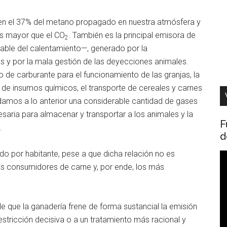
iten el 37% del metano propagado en nuestra atmósfera y
es mayor que el CO
. También es la principal emisora de
2
able del calentamiento—, generado por la
s y por la mala gestión de las deyecciones animales.
 de carburante para el funcionamiento de las granjas, la
n de insumos químicos, el transporte de cereales y carnes
adamos a lo anterior una considerable cantidad de gases
cesaria para almacenar y transportar a los animales y la
F
.
d
 por habitante, pese a que dicha relación no es
R
ás consumidores de carne y, por ende, los más
d
v
 que la ganadería frene de forma sustancial la emisión
stricción decisiva o a un tratamiento más racional y