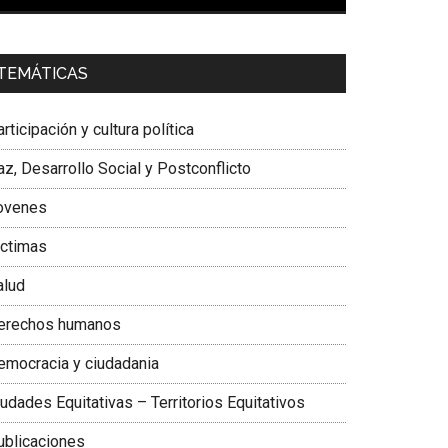
00:00
01:04
a. Carolina Corcho Mejía,
Presidenta Corporación
TEMÁTICAS
atinoamericana Sur, Vicepresidenta Federación
édica Colombiana
rticipación y cultura política
z, Desarrollo Social y Postconflicto
ovenes
ictimas
alud
erechos humanos
emocracia y ciudadania
udades Equitativas – Territorios Equitativos
ublicaciones