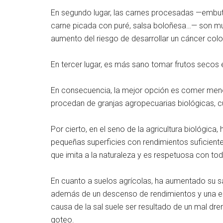
En segundo lugar, las carnes procesadas —embutid
carne picada con puré, salsa boloñesa…— son mu
aumento del riesgo de desarrollar un cáncer color
En tercer lugar, es más sano tomar frutos secos e
En consecuencia, la mejor opción es comer meno
procedan de granjas agropecuarias biológicas, c
Por cierto, en el seno de la agricultura biológica,
pequeñas superficies con rendimientos suficientes
que imita a la naturaleza y es respetuosa con tod
En cuanto a suelos agrícolas, ha aumentado su sa
además de un descenso de rendimientos y una est
causa de la sal suele ser resultado de un mal dren
goteo.