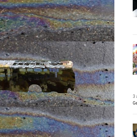
3 
Ge