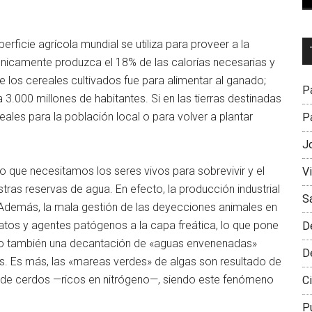
ficie agrícola mundial se utiliza para proveer a la
Dr
nicamente produzca el 18% de las calorías necesarias y
L
de los cereales cultivados fue para alimentar al ganado;
M
Pa
3.000 millones de habitantes. Si en las tierras destinadas
reales para la población local o para volver a plantar
Pa
J
o que necesitamos los seres vivos para sobrevivir y el
V
as reservas de agua. En efecto, la producción industrial
S
 Además, la mala gestión de las deyecciones animales en
tratos y agentes patógenos a la capa freática, lo que pone
D
ndo también una decantación de «aguas envenenadas»
D
s. Es más, las «mareas verdes» de algas son resultado de
s de cerdos —ricos en nitrógeno—, siendo este fenómeno
Ci
P