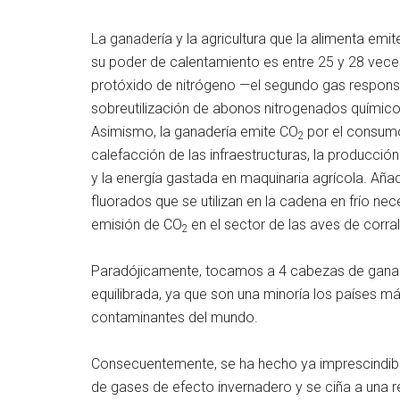
La ganadería y la agricultura que la alimenta em
su poder de calentamiento es entre 25 y 28 vec
protóxido de nitrógeno —el segundo gas respons
sobreutilización de abonos nitrogenados químico
Asimismo, la ganadería emite CO
por el consumo
2
calefacción de las infraestructuras, la producció
y la energía gastada en maquinaria agrícola. Añ
fluorados que se utilizan en la cadena en frío ne
emisión de CO
en el sector de las aves de corral
2
Paradójicamente, tocamos a 4 cabezas de ganado
equilibrada, ya que son una minoría los países m
contaminantes del mundo.
Consecuentemente, se ha hecho ya imprescindible
de gases de efecto invernadero y se ciña a una re