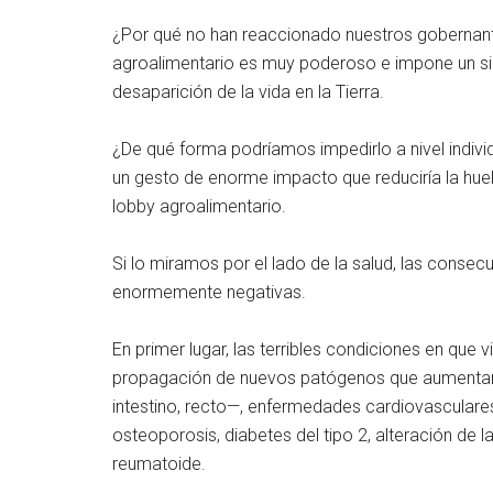
¿Por qué no han reaccionado nuestros gobernant
agroalimentario es muy poderoso e impone un sile
desaparición de la vida en la Tierra.
¿De qué forma podríamos impedirlo a nivel indivi
un gesto de enorme impacto que reduciría la huel
lobby agroalimentario.
Si lo miramos por el lado de la salud, las conse
enormemente negativas.
En primer lugar, las terribles condiciones en que v
propagación de nuevos patógenos que aumentan 
intestino, recto—, enfermedades cardiovasculares
osteoporosis, diabetes del tipo 2, alteración de las
reumatoide.