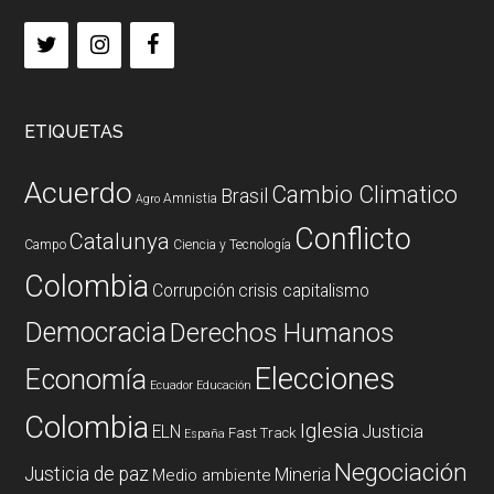
ETIQUETAS
Acuerdo
Cambio Climatico
Brasil
Amnistia
Agro
Conflicto
Catalunya
Campo
Ciencia y Tecnología
Colombia
Corrupción
crisis capitalismo
Democracia
Derechos Humanos
Elecciones
Economía
Ecuador
Educación
Colombia
Iglesia
ELN
Justicia
Fast Track
España
Negociación
Justicia de paz
Mineria
Medio ambiente