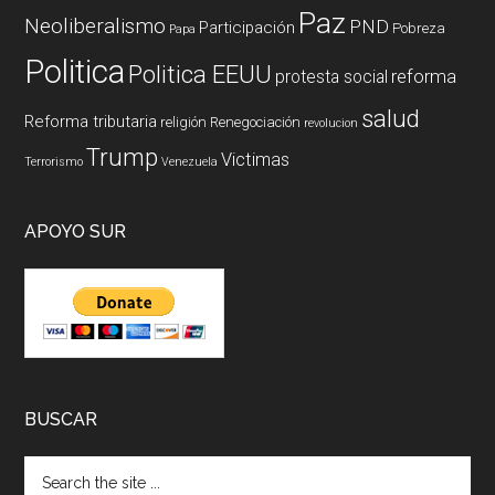
Paz
Neoliberalismo
PND
Participación
Pobreza
Papa
Politica
Politica EEUU
reforma
protesta social
salud
Reforma tributaria
religión
Renegociación
revolucion
Trump
Victimas
Terrorismo
Venezuela
APOYO SUR
BUSCAR