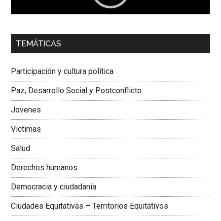
00:00
01:04
TEMÁTICAS
Dra. Carolina Corcho Mejía,
Presidenta Corporación
Latinoamericana Sur, Vicepresidenta Federación Médica
Participación y cultura política
Colombiana
Paz, Desarrollo Social y Postconflicto
Jovenes
Victimas
Salud
Derechos humanos
Democracia y ciudadania
Ciudades Equitativas – Territorios Equitativos